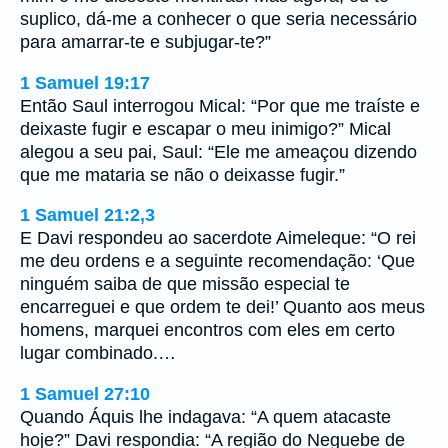
suplico, dá-me a conhecer o que seria necessário
para amarrar-te e subjugar-te?”
1 Samuel 19:17
Então Saul interrogou Mical: “Por que me traíste e
deixaste fugir e escapar o meu inimigo?” Mical
alegou a seu pai, Saul: “Ele me ameaçou dizendo
que me mataria se não o deixasse fugir.”
1 Samuel 21:2,3
E Davi respondeu ao sacerdote Aimeleque: “O rei
me deu ordens e a seguinte recomendação: ‘Que
ninguém saiba de que missão especial te
encarreguei e que ordem te dei!’ Quanto aos meus
homens, marquei encontros com eles em certo
lugar combinado.…
1 Samuel 27:10
Quando Áquis lhe indagava: “A quem atacaste
hoje?” Davi respondia: “A região do Neguebe de