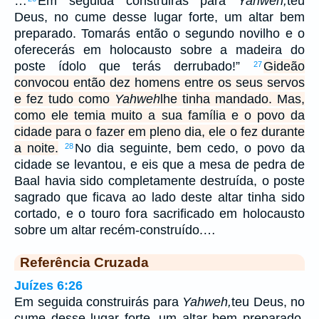
…
Em seguida construirás para
Yahweh,
teu
Deus, no cume desse lugar forte, um altar bem
preparado. Tomarás então o segundo novilho e o
oferecerás em holocausto sobre a madeira do
poste ídolo que terás derrubado!”
Gideão
27
convocou então dez homens entre os seus servos
e fez tudo como
Yahweh
lhe tinha mandado. Mas,
como ele temia muito a sua família e o povo da
cidade para o fazer em pleno dia, ele o fez durante
a noite.
No dia seguinte, bem cedo, o povo da
28
cidade se levantou, e eis que a mesa de pedra de
Baal havia sido completamente destruída, o poste
sagrado que ficava ao lado deste altar tinha sido
cortado, e o touro fora sacrificado em holocausto
sobre um altar recém-construído.…
Referência Cruzada
Juízes 6:26
Em seguida construirás para
Yahweh,
teu Deus, no
cume desse lugar forte, um altar bem preparado.