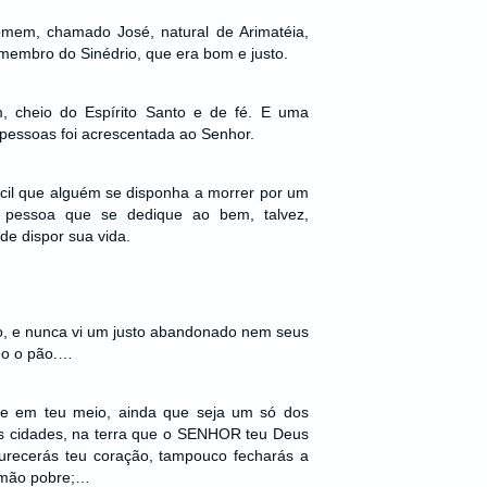
omem, chamado José, natural de Arimatéia,
membro do Sinédrio, que era bom e justo.
 cheio do Espírito Santo e de fé. E uma
 pessoas foi acrescentada ao Senhor.
cil que alguém se disponha a morrer por um
 pessoa que se dedique ao bem, talvez,
e dispor sua vida.
ho, e nunca vi um justo abandonado nem seus
o o pão.…
e em teu meio, ainda que seja um só dos
s cidades, na terra que o SENHOR teu Deus
urecerás teu coração, tampouco fecharás a
rmão pobre;…