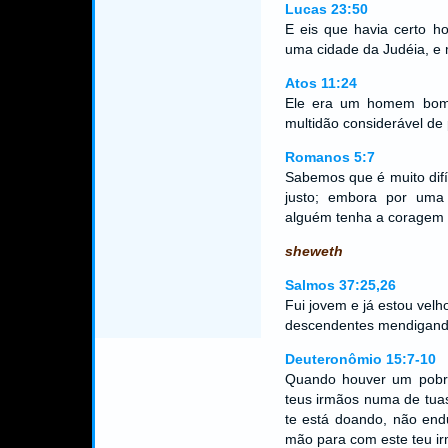
Lucas 23:50
E eis que havia certo h
uma cidade da Judéia, e 
Atos 11:24
Ele era um homem bom,
multidão considerável de
Romanos 5:7
Sabemos que é muito difí
justo; embora por uma
alguém tenha a coragem d
sheweth
Salmos 37:25,26
Fui jovem e já estou vel
descendentes mendigand
Deuteronômio 15:7-10
Quando houver um pobr
teus irmãos numa de tua
te está doando, não end
mão para com este teu i