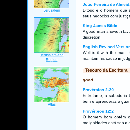
João Ferreira de Almeid
Ditoso é o homem que 
seus negócios com justi
King James Bible
A good man sheweth favour
discretion.
English Revised Versio
Well is it with the man t
maintain his cause in jud
Tesouro da Escritura
good
Provérbios 2:20
Entretanto, a sabedoria
bem e aprenderás a guard
Provérbios 12:2
O homem bom obtém o 
malignidades está sob 