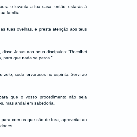
oura e levanta a tua casa, então, estarás à
tua família.…
s tuas ovelhas, e presta atenção aos teus
 disse Jesus aos seus discípulos: “Recolhei
, para que nada se perca.”
 zelo; sede fervorosos no espírito. Servi ao
s para que o vosso procedimento não seja
os, mas andai em sabedoria,
 para com os que são de fora; aproveitai ao
idades.