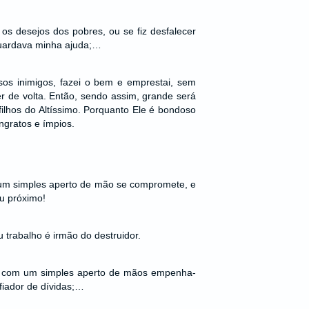
os desejos dos pobres, ou se fiz desfalecer
guardava minha ajuda;…
sos inimigos, fazei o bem e emprestai, sem
r de volta. Então, sendo assim, grande será
filhos do Altíssimo. Porquanto Ele é bondoso
gratos e ímpios.
um simples aperto de mão se compromete, e
eu próximo!
 trabalho é irmão do destruidor.
e com um simples aperto de mãos empenha-
fiador de dívidas;…