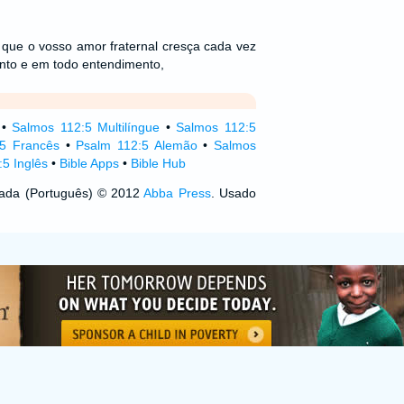
: que o vosso amor fraternal cresça cada vez
nto e em todo entendimento,
•
Salmos 112:5 Multilíngue
•
Salmos 112:5
5 Francês
•
Psalm 112:5 Alemão
•
Salmos
5 Inglês
•
Bible Apps
•
Bible Hub
izada (Português) © 2012
Abba Press
. Usado