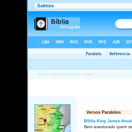
Bíblia
>
Salmos
>
Capítulo 112
> Verso 5
Versos Paralelos
Bíblia King James Atual
Bem-aventurado quem se