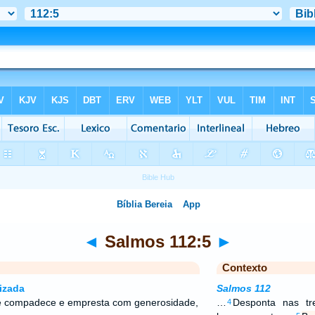
◄
Salmos 112:5
►
Contexto
izada
Salmos 112
 compadece e empresta com generosidade,
…
Desponta nas tr
4