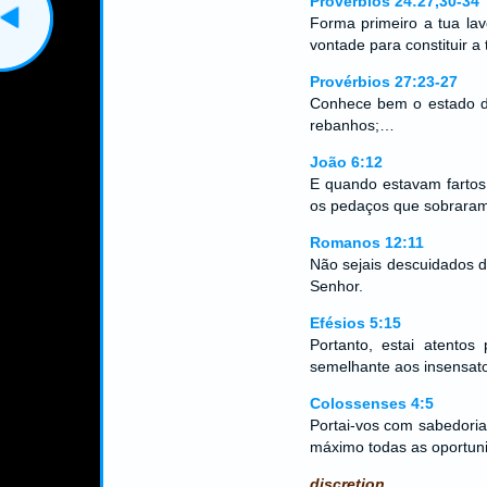
Provérbios 24:27,30-34
Forma primeiro a tua lav
vontade para constituir a 
Provérbios 27:23-27
Conhece bem o estado da
rebanhos;…
João 6:12
E quando estavam fartos,
os pedaços que sobraram
Romanos 12:11
Não sejais descuidados do
Senhor.
Efésios 5:15
Portanto, estai atento
semelhante aos insensat
Colossenses 4:5
Portai-vos com sabedoria
máximo todas as oportun
discretion.