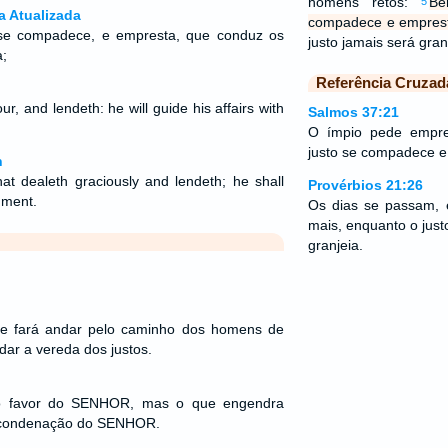
homens retos:
Be
5
a Atualizada
compadece e emprest
se compadece, e empresta, que conduz os
justo jamais será gr
ça;
Referência Cruzad
, and lendeth: he will guide his affairs with
Salmos 37:21
O ímpio pede empre
justo se compadece e
n
hat dealeth graciously and lendeth; he shall
Provérbios 21:26
gment.
Os dias se passam, 
mais, enquanto o just
granjeia.
 te fará andar pelo caminho dos homens de
ar a vereda dos justos.
favor do SENHOR, mas o que engendra
a condenação do SENHOR.