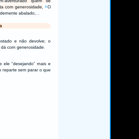
m-aventurado quem se
a com generosidade,
O
6
andemente abalado;…
a
stado e não devolve; o
 dá com generosidade.
e ele “desejando” mais e
o reparte sem parar o que