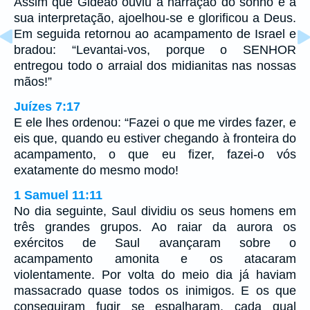
Assim que Gideão ouviu a narração do sonho e a
sua interpretação, ajoelhou-se e glorificou a Deus.
Em seguida retornou ao acampamento de Israel e
bradou: “Levantai-vos, porque o SENHOR
entregou todo o arraial dos midianitas nas nossas
mãos!”
Juízes 7:17
E ele lhes ordenou: “Fazei o que me virdes fazer, e
eis que, quando eu estiver chegando à fronteira do
acampamento, o que eu fizer, fazei-o vós
exatamente do mesmo modo!
1 Samuel 11:11
No dia seguinte, Saul dividiu os seus homens em
três grandes grupos. Ao raiar da aurora os
exércitos de Saul avançaram sobre o
acampamento amonita e os atacaram
violentamente. Por volta do meio dia já haviam
massacrado quase todos os inimigos. E os que
conseguiram fugir se espalharam, cada qual