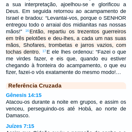
a sua interpretação, ajoelhou-se e glorificou a
Deus. Em seguida retornou ao acampamento de
Israel e bradou: “Levantai-vos, porque o SENHOR
entregou todo o arraial dos midianitas nas nossas
mãos!”
Então, repartiu os trezentos guerreiros
16
em três pelotões e deu-lhes, a cada um nas suas
mãos, Shofares, trombetas e jarros vazios, com
tochas dentro.
E ele lhes ordenou: “Fazei o que
17
me virdes fazer, e eis que, quando eu estiver
chegando à fronteira do acampamento, o que eu
fizer, fazei-o vós exatamente do mesmo modo!…
Referência Cruzada
Gênesis 14:15
Atacou-os durante a noite em grupos, e assim os
venceu, perseguindo-os até Hobá, ao norte de
Damasco.
Juízes 7:15