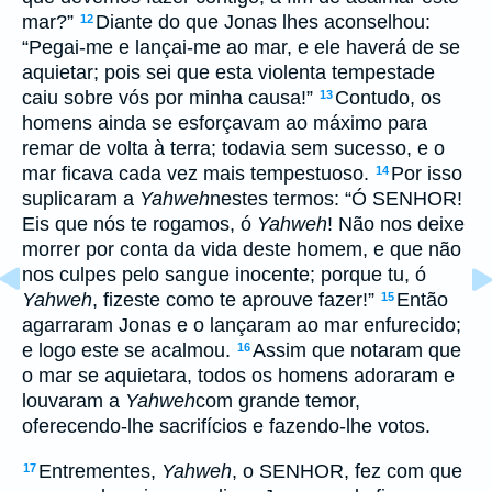
mar?”
Diante do que Jonas lhes aconselhou:
12
“Pegai-me e lançai-me ao mar, e ele haverá de se
aquietar; pois sei que esta violenta tempestade
caiu sobre vós por minha causa!”
Contudo, os
13
homens ainda se esforçavam ao máximo para
remar de volta à terra; todavia sem sucesso, e o
mar ficava cada vez mais tempestuoso.
Por isso
14
suplicaram a
Yahweh
nestes termos: “Ó SENHOR!
Eis que nós te rogamos, ó
Yahweh
! Não nos deixe
morrer por conta da vida deste homem, e que não
nos culpes pelo sangue inocente; porque tu, ó
Yahweh
, fizeste como te aprouve fazer!”
Então
15
agarraram Jonas e o lançaram ao mar enfurecido;
e logo este se acalmou.
Assim que notaram que
16
o mar se aquietara, todos os homens adoraram e
louvaram a
Yahweh
com grande temor,
oferecendo-lhe sacrifícios e fazendo-lhe votos.
Entrementes,
Yahweh
, o SENHOR, fez com que
17