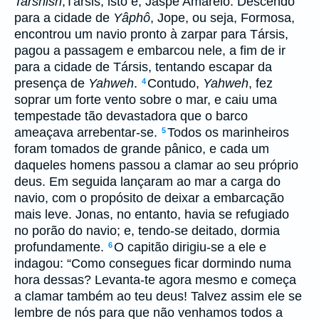
Tarshish
,Társis, isto é, Jaspe Amarelo. Descendo
para a cidade de
Yâphô
, Jope, ou seja, Formosa,
encontrou um navio pronto à zarpar para Társis,
pagou a passagem e embarcou nele, a fim de ir
para a cidade de Társis, tentando escapar da
presença de
Yahweh
.
Contudo,
Yahweh
, fez
4
soprar um forte vento sobre o mar, e caiu uma
tempestade tão devastadora que o barco
ameaçava arrebentar-se.
Todos os marinheiros
5
foram tomados de grande pânico, e cada um
daqueles homens passou a clamar ao seu próprio
deus. Em seguida lançaram ao mar a carga do
navio, com o propósito de deixar a embarcação
mais leve. Jonas, no entanto, havia se refugiado
no porão do navio; e, tendo-se deitado, dormia
profundamente.
O capitão dirigiu-se a ele e
6
indagou: “Como consegues ficar dormindo numa
hora dessas? Levanta-te agora mesmo e começa
a clamar também ao teu deus! Talvez assim ele se
lembre de nós para que não venhamos todos a