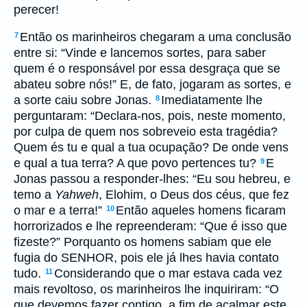
perecer!
Então os marinheiros chegaram a uma conclusão
7
entre si: “Vinde e lancemos sortes, para saber
quem é o responsável por essa desgraça que se
abateu sobre nós!” E, de fato, jogaram as sortes, e
a sorte caiu sobre Jonas.
Imediatamente lhe
8
perguntaram: “Declara-nos, pois, neste momento,
por culpa de quem nos sobreveio esta tragédia?
Quem és tu e qual a tua ocupação? De onde vens
e qual a tua terra? A que povo pertences tu?
E
9
Jonas passou a responder-lhes: “Eu sou hebreu, e
temo a
Yahweh
, Elohim, o Deus dos céus, que fez
o mar e a terra!”
Então aqueles homens ficaram
10
horrorizados e lhe repreenderam: “Que é isso que
fizeste?” Porquanto os homens sabiam que ele
fugia do SENHOR, pois ele já lhes havia contato
tudo.
Considerando que o mar estava cada vez
11
mais revoltoso, os marinheiros lhe inquiriram: “O
que devemos fazer contigo, a fim de acalmar este