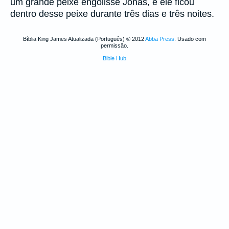
um grande peixe engolisse Jonas, e ele ficou
dentro desse peixe durante três dias e três noites.
Bíblia King James Atualizada (Português) © 2012
Abba Press
. Usado com
permissão.
Bible Hub