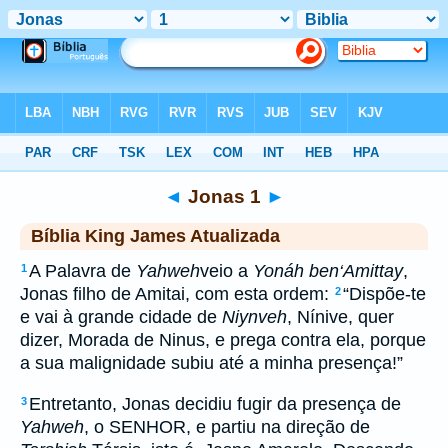
Biblia
>
kja
> Jonas 1
◄
Jonas 1
►
Bíblia King James Atualizada
A Palavra de
Yahweh
veio a
Yonáh ben‘Amittay
,
1
Jonas filho de Amitai, com esta ordem:
“Dispõe-te
2
e vai à grande cidade de
Niynveh
, Nínive, quer
dizer, Morada de Ninus, e prega contra ela, porque
a sua malignidade subiu até a minha presença!”
Entretanto, Jonas decidiu fugir da presença de
3
Yahweh
, o SENHOR, e partiu na direção de