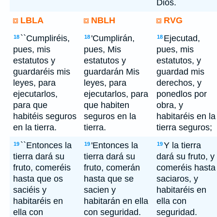
Dios.
LBLA
NBLH
RVG
``Cumpliréis,
'Cumplirán,
Ejecutad,
18
18
18
pues, mis
pues, Mis
pues, mis
estatutos y
estatutos y
estatutos, y
guardaréis mis
guardarán Mis
guardad mis
leyes, para
leyes, para
derechos, y
ejecutarlos,
ejecutarlos, para
ponedlos por
para que
que habiten
obra, y
habitéis seguros
seguros en la
habitaréis en la
en la tierra.
tierra.
tierra seguros;
``Entonces la
'Entonces la
Y la tierra
19
19
19
tierra dará su
tierra dará su
dará su fruto, y
fruto, comeréis
fruto, comerán
comeréis hasta
hasta que os
hasta que se
saciaros, y
saciéis y
sacien y
habitaréis en
habitaréis en
habitarán en ella
ella con
ella con
con seguridad.
seguridad.