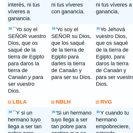
interés, ni tus
ni tus víveres
ni tus víveres a
víveres a
con ganancia.
ganancia.
ganancia.
``Yo soy el
'Yo soy el
Yo Jehová
38
38
38
SEÑOR vuestro
SEÑOR su Dios,
vuestro Dios,
Dios, que os
que los saqué
que os saqué
saqué de la
de la tierra de
de la tierra de
tierra de Egipto
Egipto para
Egipto, para
para daros la
darles la tierra
daros la tierra
tierra de
de Canaán y
de Canaán y
Canaán
y
para
para ser su Dios.
para ser vuestr
ser vuestro
Dios.
Dios.
LBLA
NBLH
RVG
``Y si un
'Si un hermano
Y cuando tu
39
39
39
hermano tuyo
tuyo llega a ser
hermano
llega a ser tan
tan pobre para
empobreciere,