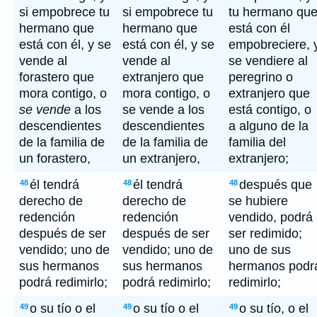
si empobrece tu
si empobrece tu
tu hermano qu
hermano que
hermano que
está con él
está con él, y se
está con él, y se
empobreciere, 
vende al
vende al
se vendiere al
forastero que
extranjero que
peregrino o
mora contigo, o
mora contigo, o
extranjero que
se vende
a los
se vende a los
está contigo, o
descendientes
descendientes
a alguno de la
de la familia de
de la familia de
familia del
un forastero,
un extranjero,
extranjero;
él tendrá
él tendrá
después que
48
48
48
derecho de
derecho de
se hubiere
redención
redención
vendido, podrá
después de ser
después de ser
ser redimido;
vendido; uno de
vendido; uno de
uno de sus
sus hermanos
sus hermanos
hermanos podr
podrá redimirlo;
podrá redimirlo;
redimirlo;
o su tío o el
o su tío o el
o su tío, o el
49
49
49