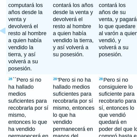
computará los
contará los años
contará los
años desde la
desde la venta y
años de su
venta y
devolverá el
venta, y pagará
devolverá el
resto al hombre
lo que quedare
resto al hombre
a quien había
al varón a quie
a quien había
vendido la tierra,
vendió, y
vendido la
y así volverá a
volverá a su
tierra, y así
su posesión.
posesión.
volverá a su
posesión.
``Pero si no
'Pero si no ha
Pero si no
28
28
28
ha hallado
hallado medios
consiguiere lo
medios
suficientes para
suficiente para
suficientes para
recobrarla por sí
recobrarlo para
recobrarla por sí
mismo, entonces
sí, entonces lo
mismo,
lo que ha
que vendió
entonces lo que
vendido
quedará en
ha vendido
permanecerá en
poder del que l
permanecerá en
manos del
compró hasta e