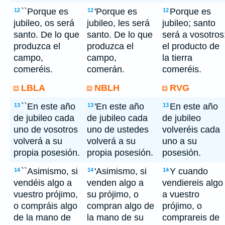
``Porque es
'Porque es
Porque es
12
12
12
jubileo, os será
jubileo, les será
jubileo; santo
santo. De lo que
santo. De lo que
será a vosotros
produzca el
produzca el
el producto de
campo,
campo,
la tierra
comeréis.
comerán.
comeréis.
LBLA
NBLH
RVG
``En este año
'En este año
En este año
13
13
13
de jubileo cada
de jubileo cada
de jubileo
uno de vosotros
uno de ustedes
volveréis cada
volverá a su
volverá a su
uno a su
propia posesión.
propia posesión.
posesión.
``Asimismo, si
'Asimismo, si
Y cuando
14
14
14
vendéis algo a
venden algo a
vendiereis algo
vuestro prójimo,
su prójimo, o
a vuestro
o compráis algo
compran algo de
prójimo, o
de la mano de
la mano de su
comprareis de