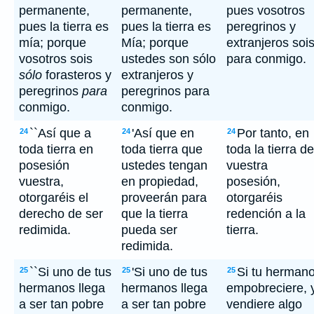
permanente,
permanente,
pues vosotros
pues la tierra es
pues la tierra es
peregrinos y
mía; porque
Mía; porque
extranjeros soi
vosotros sois
ustedes son sólo
para conmigo.
sólo
forasteros y
extranjeros y
peregrinos
para
peregrinos para
conmigo.
conmigo.
``Así que a
'Así que en
Por tanto, en
24
24
24
toda tierra en
toda tierra que
toda la tierra de
posesión
ustedes tengan
vuestra
vuestra,
en propiedad,
posesión,
otorgaréis el
proveerán para
otorgaréis
derecho de ser
que la tierra
redención a la
redimida.
pueda ser
tierra.
redimida.
``Si uno de tus
'Si uno de tus
Si tu herman
25
25
25
hermanos llega
hermanos llega
empobreciere, 
a ser tan pobre
a ser tan pobre
vendiere algo