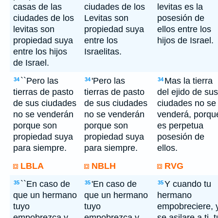
casas de las
ciudades de los
levitas es la
ciudades de los
Levitas son
posesión de
levitas son
propiedad suya
ellos entre los
propiedad suya
entre los
hijos de Israel.
entre los hijos
Israelitas.
de Israel.
``Pero las
'Pero las
Mas la tierra
34
34
34
tierras de pasto
tierras de pasto
del ejido de sus
de sus ciudades
de sus ciudades
ciudades no se
no se venderán
no se venderán
venderá, porqu
porque son
porque son
es perpetua
propiedad suya
propiedad suya
posesión de
para siempre.
para siempre.
ellos.
LBLA
NBLH
RVG
``En caso de
'En caso de
Y cuando tu
35
35
35
que un hermano
que un hermano
hermano
tuyo
tuyo
empobreciere, 
empobrezca y
empobrezca y
se asilare a ti, t