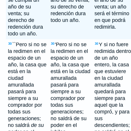
se cumpla un
año de su venta;
el año de su
año de su
su derecho de
venta; un año
venta; su
redención dura
será el término
derecho de
todo un año.
en que podrá
redención dura
redimirla.
todo un año.
``Pero si no se
'Pero si no se
Y si no fuere
30
30
30
la redimen en el
la redimen en el
redimida dentro
espacio de un
espacio de un
de un año
año, la casa que
año, la casa que
entero, la casa
está en la
está en la ciudad
que estuviere
ciudad
amurallada
en la ciudad
amurallada
pasará para
amurallada
pasará para
siempre a su
quedará para
siempre a su
comprador por
siempre para
comprador por
todas sus
aquel que la
todas sus
generaciones;
compró, y para
generaciones;
no saldrá de su
sus
no saldrá
de su
poder en el
descendientes;