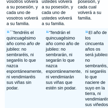
vosotros volverá
ustedes volverá
posesión, y
a su posesión, y
a su posesión, y
cada cual
cada uno de
cada uno de
volverá a su
vosotros volverá
ustedes volverá
familia.
a su familia.
a su familia.
``Tendréis el
'Tendrán el
El año de
11
11
11
quincuagésimo
quincuagésimo
los
año como
año de
año como año de
cincuenta
jubileo: no
jubileo: no
años os
sembraréis, ni
sembrarán, ni
será jubileo
segaréis lo que
segarán lo que
no
nazca
nazca
sembraréis,
espontáneamente,
espontáneamente,
ni segaréis
ni vendimiaréis
ni vendimiarán
lo que
sus viñas sin
sus viñas que
naciere de
podar.
estén sin podar.
suyo en la
tierra, ni
vendimiaréi
sus viñedos