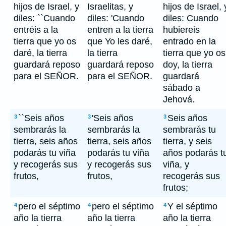
hijos de Israel, y
Israelitas, y
hijos de Israel, 
diles: ``Cuando
diles: 'Cuando
diles: Cuando
entréis a la
entren a la tierra
hubiereis
tierra que yo os
que Yo les daré,
entrado en la
daré, la tierra
la tierra
tierra que yo os
guardará reposo
guardará reposo
doy, la tierra
para el SEÑOR.
para el SEÑOR.
guardará
sábado a
Jehová.
``Seis años
'Seis años
Seis años
3
3
3
sembrarás la
sembrarás la
sembrarás tu
tierra, seis años
tierra, seis años
tierra, y seis
podarás tu viña
podarás tu viña
años podarás t
y recogerás sus
y recogerás sus
viña, y
frutos,
frutos,
recogerás sus
frutos;
pero el séptimo
pero el séptimo
Y el séptimo
4
4
4
año la tierra
año la tierra
año la tierra