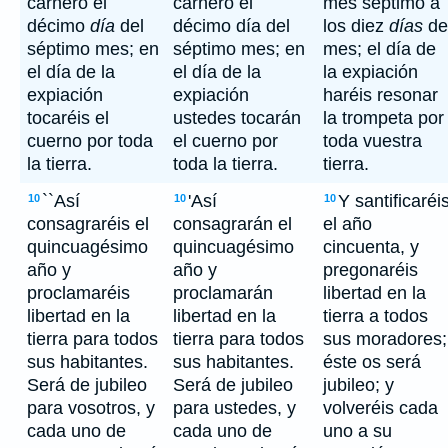
carnero el
carnero el
mes séptimo a
décimo
día
del
décimo día del
los diez
días
de
séptimo mes; en
séptimo mes; en
mes; el día de
el día de la
el día de la
la expiación
expiación
expiación
haréis resonar
tocaréis el
ustedes tocarán
la trompeta por
cuerno por toda
el cuerno por
toda vuestra
la tierra.
toda la tierra.
tierra.
``Así
'Así
Y santificaréi
10
10
10
consagraréis el
consagrarán el
el año
quincuagésimo
quincuagésimo
cincuenta, y
año y
año y
pregonaréis
proclamaréis
proclamarán
libertad en la
libertad en la
libertad en la
tierra a todos
tierra para todos
tierra para todos
sus moradores;
sus habitantes.
sus habitantes.
éste os será
Será de jubileo
Será de jubileo
jubileo; y
para vosotros, y
para ustedes, y
volveréis cada
cada uno de
cada uno de
uno a su