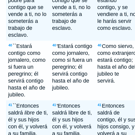
pobre para
contigo que se
estando
contigo que se
vende a ti, no lo
contigo, y se
vende a ti, no lo
someterás a
vendiere a ti, n
someterás a
trabajo de
le harás servir
trabajo de
esclavo.
como esclavo.
esclavo.
``Estará
'Estará contigo
Como siervo,
40
40
40
contigo como
como jornalero,
como extranjer
jornalero, como
como si fuera un
estará contigo;
si fuera un
peregrino; él
hasta el año de
peregrino; él
servirá contigo
jubileo te
servirá contigo
hasta el año de
servirá.
hasta el año de
jubileo.
jubileo.
``Entonces
'Entonces
Entonces
41
41
41
saldrá
libre
de ti,
saldrá libre de ti,
saldrá de
él y sus hijos
él y sus hijos
contigo, él y su
con él, y volverá
con él, y volverá
hijos consigo, y
a su familia,
a su familia,
volverá a su