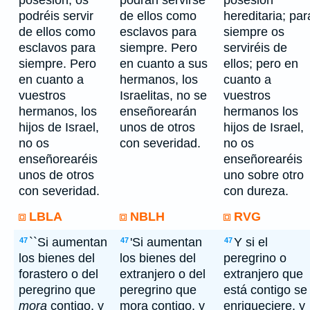
posesión; os
podrán servirse
posesión
podréis servir
de ellos como
hereditaria; par
de ellos como
esclavos para
siempre os
esclavos para
siempre. Pero
serviréis de
siempre. Pero
en cuanto a sus
ellos; pero en
en cuanto a
hermanos, los
cuanto a
vuestros
Israelitas, no se
vuestros
hermanos, los
enseñorearán
hermanos los
hijos de Israel,
unos de otros
hijos de Israel,
no os
con severidad.
no os
enseñorearéis
enseñorearéis
unos de otros
uno sobre otro
con severidad.
con dureza.
LBLA
NBLH
RVG
``Si aumentan
'Si aumentan
Y si el
47
47
47
los bienes del
los bienes del
peregrino o
forastero o del
extranjero o del
extranjero que
peregrino que
peregrino que
está contigo se
mora
contigo, y
mora contigo, y
enriqueciere, y