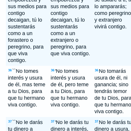
sus medios para
sus medios para
lo ampararás;
contigo
contigo
como peregrino
decaigan, tú lo
decaigan, tú lo
y extranjero
sustentarás
sustentarás
vivirá contigo.
como a un
como a un
forastero o
extranjero o
peregrino, para
peregrino, para
que viva
que viva contigo.
contigo.
``No tomes
'No tomes
No tomarás
36
36
36
interés y usura
interés y usura
usura de él, ni
de él, mas teme
de él, pero teme
ganancia; sino
a tu Dios, para
a tu Dios, para
tendrás temor
que tu hermano
que tu hermano
de tu Dios, par
viva contigo.
viva contigo.
que tu herman
viva contigo.
``No le darás
'No le darás tu
No le darás t
37
37
37
tu dinero a
dinero a interés,
dinero a usura,