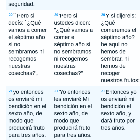
seguridad.
``Pero si
'Pero si
Y si dijereis:
20
20
20
decís: `¿Qué
ustedes dicen:
¿Qué
vamos a comer
"¿Qué vamos a
comeremos el
el séptimo año
comer el
séptimo año?
si no
séptimo año si
he aquí no
sembramos ni
no sembramos
hemos de
recogemos
ni recogemos
sembrar, ni
nuestras
nuestras
hemos de
cosechas?',
cosechas?"
recoger
nuestros frutos:
yo entonces
'Yo entonces
Entonces yo
21
21
21
os enviaré mi
les enviaré Mi
os enviaré mi
bendición en el
bendición en el
bendición el
sexto año, de
sexto año, de
sexto año, y
modo que
modo que
dará fruto por
producirá fruto
producirá fruto
tres años.
para tres años.
para tres años.