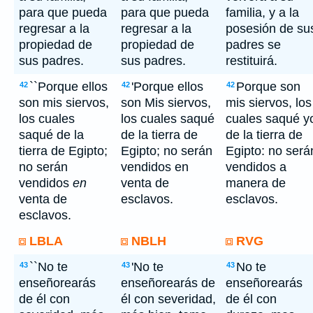
para que pueda
para que pueda
familia, y a la
regresar a la
regresar a la
posesión de su
propiedad de
propiedad de
padres se
sus padres.
sus padres.
restituirá.
``Porque ellos
'Porque ellos
Porque son
42
42
42
son mis siervos,
son Mis siervos,
mis siervos, los
los cuales
los cuales saqué
cuales saqué y
saqué de la
de la tierra de
de la tierra de
tierra de Egipto;
Egipto; no serán
Egipto: no será
no serán
vendidos en
vendidos a
vendidos
en
venta de
manera de
venta de
esclavos.
esclavos.
esclavos.
LBLA
NBLH
RVG
``No te
'No te
No te
43
43
43
enseñorearás
enseñorearás de
enseñorearás
de él con
él con severidad,
de él con