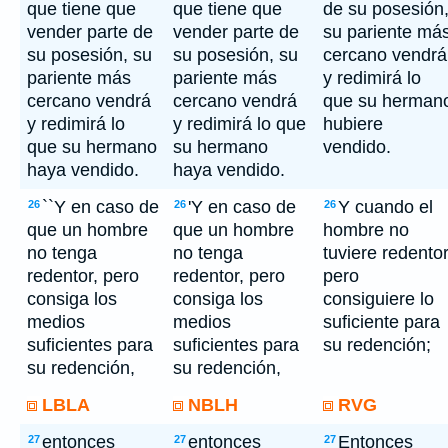
que tiene que
que tiene que
de su posesión
vender parte de
vender parte de
su pariente má
su posesión, su
su posesión, su
cercano vendrá
pariente más
pariente más
y redimirá lo
cercano vendrá
cercano vendrá
que su herman
y redimirá lo
y redimirá lo que
hubiere
que su hermano
su hermano
vendido.
haya vendido.
haya vendido.
``Y en caso de
'Y en caso de
Y cuando el
26
26
26
que un hombre
que un hombre
hombre no
no tenga
no tenga
tuviere redentor
redentor, pero
redentor, pero
pero
consiga los
consiga los
consiguiere lo
medios
medios
suficiente para
suficientes para
suficientes para
su redención;
su redención,
su redención,
LBLA
NBLH
RVG
entonces
entonces
Entonces
27
27
27