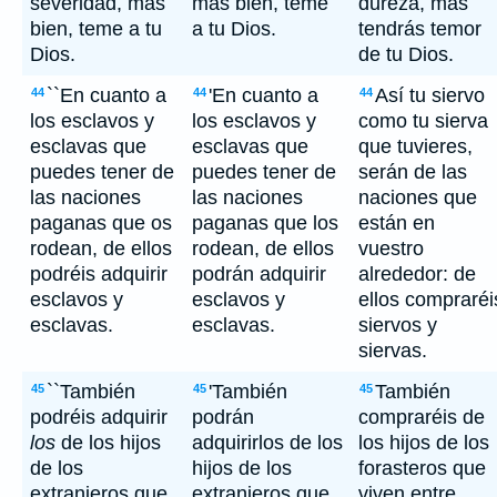
severidad, más
más bien, teme
dureza, mas
bien, teme a tu
a tu Dios.
tendrás temor
Dios.
de tu Dios.
``En cuanto a
'En cuanto a
Así tu siervo
44
44
44
los esclavos y
los esclavos y
como tu sierva
esclavas que
esclavas que
que tuvieres,
puedes tener de
puedes tener de
serán de las
las naciones
las naciones
naciones que
paganas que os
paganas que los
están en
rodean, de ellos
rodean, de ellos
vuestro
podréis adquirir
podrán adquirir
alrededor: de
esclavos y
esclavos y
ellos compraréi
esclavas.
esclavas.
siervos y
siervas.
``También
'También
También
45
45
45
podréis adquirir
podrán
compraréis de
los
de los hijos
adquirirlos de los
los hijos de los
de los
hijos de los
forasteros que
extranjeros que
extranjeros que
viven entre