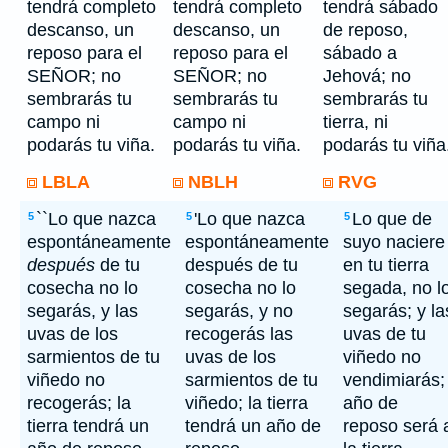
tendrá completo
tendrá completo
tendrá sábado
descanso, un
descanso, un
de reposo,
reposo para el
reposo para el
sábado a
SEÑOR; no
SEÑOR; no
Jehová; no
sembrarás tu
sembrarás tu
sembrarás tu
campo ni
campo ni
tierra, ni
podarás tu viña.
podarás tu viña.
podarás tu viña
LBLA
NBLH
RVG
``Lo que nazca
'Lo que nazca
Lo que de
5
5
5
espontáneamente
espontáneamente
suyo naciere
después
de tu
después de tu
en tu tierra
cosecha no lo
cosecha no lo
segada, no l
segarás, y las
segarás, y no
segarás; y la
uvas de los
recogerás las
uvas de tu
sarmientos de tu
uvas de los
viñedo no
viñedo no
sarmientos de tu
vendimiarás;
recogerás; la
viñedo; la tierra
año de
tierra tendrá un
tendrá un año de
reposo será 