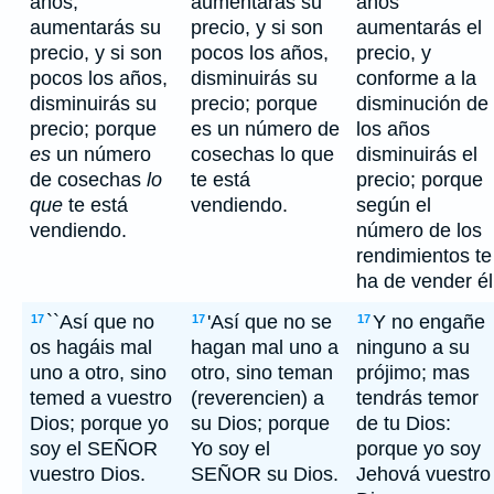
años,
aumentarás su
años
aumentarás su
precio, y si son
aumentarás el
precio, y si son
pocos los años,
precio, y
pocos los años,
disminuirás su
conforme a la
disminuirás su
precio; porque
disminución de
precio; porque
es un número de
los años
es
un número
cosechas lo que
disminuirás el
de cosechas
lo
te está
precio; porque
que
te está
vendiendo.
según el
vendiendo.
número de los
rendimientos te
ha de vender él
``Así que no
'Así que no se
Y no engañe
17
17
17
os hagáis mal
hagan mal uno a
ninguno a su
uno a otro, sino
otro, sino teman
prójimo; mas
temed a vuestro
(reverencien) a
tendrás temor
Dios; porque yo
su Dios; porque
de tu Dios:
soy el SEÑOR
Yo soy el
porque yo soy
vuestro Dios.
SEÑOR su Dios.
Jehová vuestro