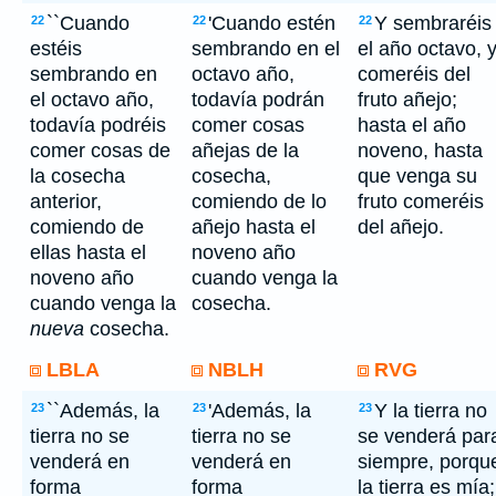
``Cuando
'Cuando estén
Y sembraréis
22
22
22
estéis
sembrando en el
el año octavo, 
sembrando en
octavo año,
comeréis del
el octavo año,
todavía podrán
fruto añejo;
todavía podréis
comer cosas
hasta el año
comer cosas de
añejas de la
noveno, hasta
la cosecha
cosecha,
que venga su
anterior,
comiendo de lo
fruto comeréis
comiendo de
añejo hasta el
del añejo.
ellas hasta el
noveno año
noveno año
cuando venga la
cuando venga la
cosecha.
nueva
cosecha.
LBLA
NBLH
RVG
``Además, la
'Además, la
Y la tierra no
23
23
23
tierra no se
tierra no se
se venderá par
venderá en
venderá en
siempre, porqu
forma
forma
la tierra es mía;