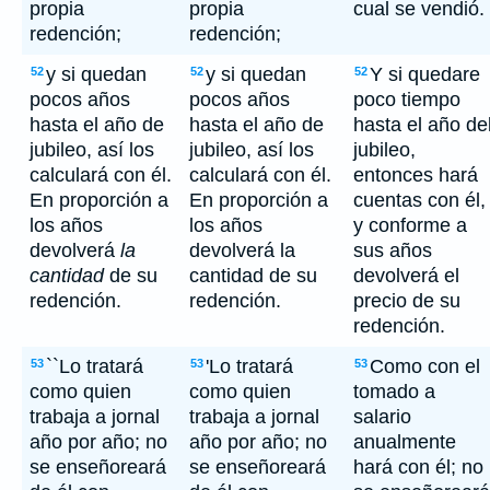
propia
propia
cual se vendió.
redención;
redención;
y si quedan
y si quedan
Y si quedare
52
52
52
pocos años
pocos años
poco tiempo
hasta el año de
hasta el año de
hasta el año de
jubileo, así los
jubileo, así los
jubileo,
calculará con él.
calculará con él.
entonces hará
En proporción a
En proporción a
cuentas con él,
los años
los años
y conforme a
devolverá
la
devolverá la
sus años
cantidad
de su
cantidad de su
devolverá el
redención.
redención.
precio de su
redención.
``Lo tratará
'Lo tratará
Como con el
53
53
53
como quien
como quien
tomado a
trabaja a jornal
trabaja a jornal
salario
año por año; no
año por año; no
anualmente
se enseñoreará
se enseñoreará
hará con él; no