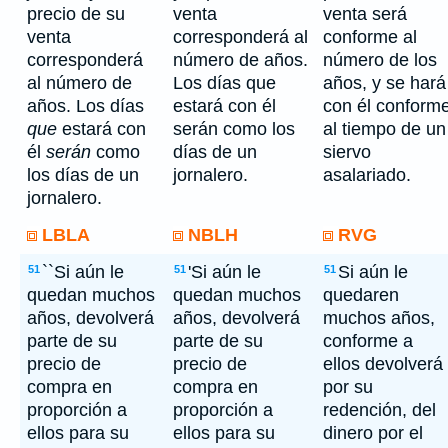
precio de su
venta
venta será
venta
corresponderá al
conforme al
corresponderá
número de años.
número de los
al número de
Los días que
años, y se hará
años. Los días
estará con él
con él conform
que
estará con
serán como los
al tiempo de un
él
serán
como
días de un
siervo
los días de un
jornalero.
asalariado.
jornalero.
LBLA
NBLH
RVG
``Si aún le
'Si aún le
Si aún le
51
51
51
quedan muchos
quedan muchos
quedaren
años, devolverá
años, devolverá
muchos años,
parte de su
parte de su
conforme a
precio de
precio de
ellos devolverá
compra en
compra en
por su
proporción a
proporción a
redención, del
ellos para su
ellos para su
dinero por el