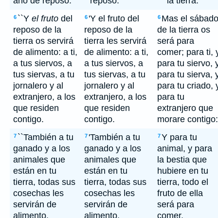
año de reposo.
reposo.
la tierra.
``Y
el fruto
del
'Y el fruto del
Mas el sábad
6
6
6
reposo de la
reposo de la
de la tierra os
tierra os servirá
tierra les servirá
será para
de alimento: a ti,
de alimento: a ti,
comer; para ti, 
a tus siervos, a
a tus siervos, a
para tu siervo, 
tus siervas, a tu
tus siervas, a tu
para tu sierva, 
jornalero y al
jornalero y al
para tu criado, 
extranjero, a los
extranjero, a los
para tu
que residen
que residen
extranjero que
contigo.
contigo.
morare contigo:
``También a tu
'También a tu
Y para tu
7
7
7
ganado y a los
ganado y a los
animal, y para
animales que
animales que
la bestia que
están en tu
están en tu
hubiere en tu
tierra, todas sus
tierra, todas sus
tierra, todo el
cosechas les
cosechas les
fruto de ella
servirán de
servirán de
será para
alimento.
alimento.
comer.