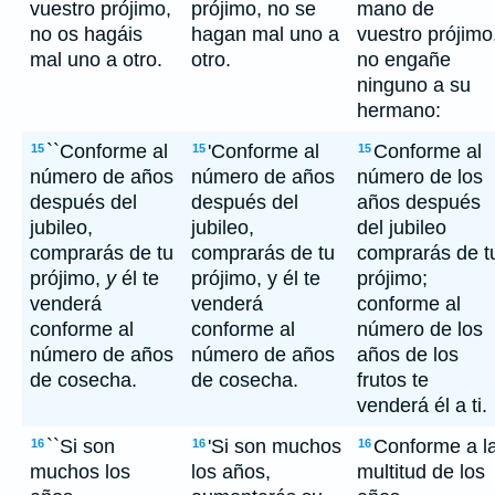
vuestro prójimo,
prójimo, no se
mano de
no os hagáis
hagan mal uno a
vuestro prójimo
mal uno a otro.
otro.
no engañe
ninguno a su
hermano:
``Conforme al
'Conforme al
Conforme al
15
15
15
número de años
número de años
número de los
después del
después del
años después
jubileo,
jubileo,
del jubileo
comprarás de tu
comprarás de tu
comprarás de t
prójimo,
y
él te
prójimo, y él te
prójimo;
venderá
venderá
conforme al
conforme al
conforme al
número de los
número de años
número de años
años de los
de cosecha.
de cosecha.
frutos te
venderá él a ti.
``Si son
'Si son muchos
Conforme a l
16
16
16
muchos los
los años,
multitud de los