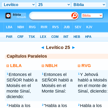
Bíblia
> Levítico 25
◄
Levítico 25
►
Capítulos Paralelos
LBLA
NBLH
RVG
Entonces el
Entonces el
Y Jehová
1
1
1
SEÑOR habló a
SEÑOR habló a
habló a Moisés
Moisés en el
Moisés en el
en el monte de
monte Sinaí,
Monte Sinaí:
Sinaí, diciendo:
diciendo:
Habla a los
"Habla a los
Habla a los
2
2
2