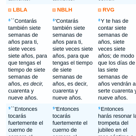
LBLA
NBLH
RVG
``Contarás
'Contarás
Y te has de
8
8
8
también siete
también siete
contar siete
semanas de
semanas de
semanas de
años para ti,
años para ti,
años, siete
siete veces
siete veces siete
veces siete
siete años, para
años, para que
años; de modo
que tengas el
tengas el tiempo
que los días de
tiempo de siete
de siete
las siete
semanas de
semanas de
semanas de
años,
es decir,
años, es decir,
años vendrán a
cuarenta y
cuarenta y
serte cuarenta 
nueve años.
nueve años.
nueve años.
``Entonces
'Entonces
Entonces
9
9
9
tocarás
tocarás
harás resonar l
fuertemente el
fuertemente el
trompeta del
cuerno de
cuerno de
jubileo en el