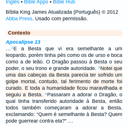
Inglês
•
Bible Apps
•
Bible Hub
Bíblia King James Atualizada (Português) © 2012
Abba Press
. Usado com permissão.
Contexto
Apocalipse 13
…
E a Besta que vi era semelhante a um
2
leopardo, porém tinha pés como os de urso e boca
como a de leão. O Dragão passou à Besta o seu
poder, o seu trono e grande autoridade.
Notei que
3
uma das cabeças da Besta parecia ter sofrido um
golpe mortal, contudo, tal ferimento de morte foi
curado. E toda a humanidade ficou maravilhada e
seguiu a Besta.
Passaram a adorar o Dragão, o
4
qual tinha transferido autoridade à Besta, então
todos também começaram a adorar a Besta,
exclamando: “Quem é semelhante à Besta? Quem
pode guerrear contra ela?” …