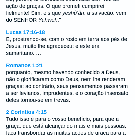
ação de graças. O que prometi cumprirei
fielmente! Sim, eis que
yeshû’âh
, a salvação, vem
do SENHOR
Yahweh
.”
Lucas 17:16-18
E, prostrando-se, com o rosto em terra aos pés de
Jesus, muito lhe agradeceu; e este era
samaritano. …
Romanos 1:21
porquanto, mesmo havendo conhecido a Deus,
não o glorificaram como Deus, nem lhe renderam
graças; ao contrário, seus pensamentos passaram
a ser levianos, imprudentes, e o coração insensato
deles tornou-se em trevas.
2 Coríntios 4:15
Tudo isso é para o vosso benefício, para que a
graça, que está alcançando mais e mais pessoas,
faça transbordar as muitas ações de graça para a