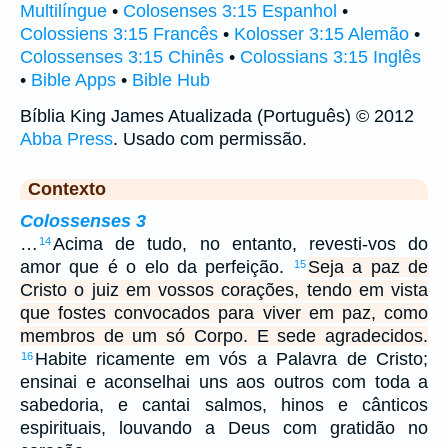
Multilíngue
•
Colosenses 3:15 Espanhol
•
Colossiens 3:15 Francês
•
Kolosser 3:15 Alemão
•
Colossenses 3:15 Chinês
•
Colossians 3:15 Inglês
•
Bible Apps
•
Bible Hub
Bíblia King James Atualizada (Português) © 2012
Abba Press
. Usado com permissão.
Contexto
Colossenses 3
…
Acima de tudo, no entanto, revesti-vos do
14
amor que é o elo da perfeição.
Seja a paz de
15
Cristo o juiz em vossos corações, tendo em vista
que fostes convocados para viver em paz, como
membros de um só Corpo. E sede agradecidos.
Habite ricamente em vós a Palavra de Cristo;
16
ensinai e aconselhai uns aos outros com toda a
sabedoria, e cantai salmos, hinos e cânticos
espirituais, louvando a Deus com gratidão no