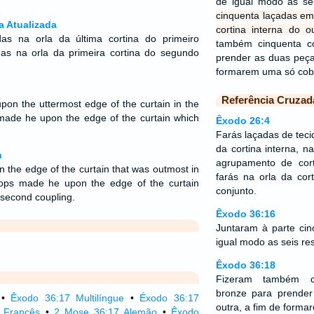
de igual modo as se
cinquenta laçadas em
a Atualizada
cortina interna do o
as na orla da última cortina do primeiro
também cinquenta c
das na orla da primeira cortina do segundo
prender as duas peça
formarem uma só cobe
Referência Cruzad
pon the uttermost edge of the curtain in the
s made he upon the edge of the curtain which
Êxodo 26:4
Farás laçadas de teci
da cortina interna, n
n
agrupamento de cor
n the edge of the curtain that was outmost in
farás na orla da co
loops made he upon the edge of the curtain
conjunto.
 second coupling.
Êxodo 36:16
Juntaram à parte cinc
igual modo as seis re
Êxodo 36:18
Fizeram também ci
bronze para prende
•
Êxodo 36:17 Multilíngue
•
Éxodo 36:17
outra, a fim de forma
 Francês
•
2 Mose 36:17 Alemão
•
Êxodo