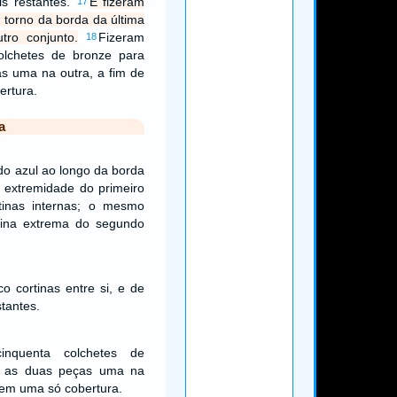
is restantes.
E fizeram
17
 torno da borda da última
utro conjunto.
Fizeram
18
olchetes de bronze para
s uma na outra, a fim de
rtura.
a
do azul ao longo da borda
a extremidade do primeiro
tinas internas; o mesmo
rtina extrema do segundo
o cortinas entre si, e de
stantes.
nquenta colchetes de
r as duas peças uma na
rem uma só cobertura.