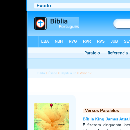
Bíblia
>
Êxodo
>
Capítulo 36
> Verso 17
Versos Paralelos
Bíblia King James Atual
E fizeram cinquenta laç