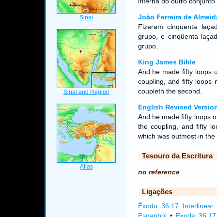
interna do outro conjunto.
João Ferreira de Almeid
Fizeram cinqüenta laçad
grupo, e cinqüenta laça
grupo.
King James Bible
And he made fifty loops u
coupling, and fifty loop
coupleth the second.
English Revised Versio
And he made fifty loops o
the coupling, and fifty 
which was outmost in the
Tesouro da Escritura
no reference
Ligações
Êxodo 36:17 Interlinear
Espanhol
•
Exode 36:17