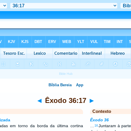
◄
Êxodo 36:17
►
Contexto
izada
Êxodo 36
adas em torno da borda da última cortina
…
Juntaram à parte 
16