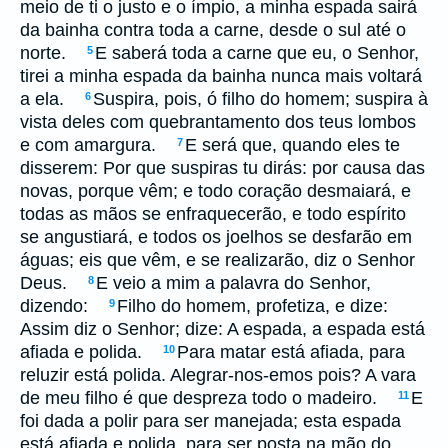
meio de ti o justo e o ímpio, a minha espada sairá
da bainha contra toda a carne, desde o sul até o
norte.
E saberá toda a carne que eu, o Senhor,
5
tirei a minha espada da bainha nunca mais voltará
a ela.
Suspira, pois, ó filho do homem; suspira à
6
vista deles com quebrantamento dos teus lombos
e com amargura.
E será que, quando eles te
7
disserem: Por que suspiras tu dirás: por causa das
novas, porque vêm; e todo coração desmaiará, e
todas as mãos se enfraquecerão, e todo espírito
se angustiará, e todos os joelhos se desfarão em
águas; eis que vêm, e se realizarão, diz o Senhor
Deus.
E veio a mim a palavra do Senhor,
8
dizendo:
Filho do homem, profetiza, e dize:
9
Assim diz o Senhor; dize: A espada, a espada está
afiada e polida.
Para matar está afiada, para
10
reluzir está polida. Alegrar-nos-emos pois? A vara
de meu filho é que despreza todo o madeiro.
E
11
foi dada a polir para ser manejada; esta espada
está afiada e polida, para ser posta na mão do