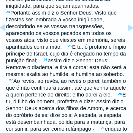
iniqüidade, para que sejam apanhados.
Portanto assim diz o Senhor Deus: Visto que
24
fizestes ser lembrada a vossa iniqüidade,
descobrindo-se as vossas transgressões,
aparecendo os vossos pecados em todos os
vossos atos; visto que viestes em memória, sereis
apanhados com a mão.
E tu, ó profano e ímpio
25
príncipe de Israel, cujo dia é chegado no tempo da
punição final;
assim diz o Senhor Deus:
26
Remove o diadema, e tira a coroa; esta não será a
mesma: exalta ao humilde, e humilha ao soberbo.
Ao revés, ao revés, ao revés o porei; também o
27
que é não continuará assim, até que venha aquele
a quem pertence de direito; e lho darei a ele.
E
28
tu, ó filho do homem, profetiza e dize: Assim diz o
Senhor Deus acerca dos filhos de Amom, e acerca
do opróbrio deles; dize pois: A espada, a espada
está desembainhada, polida para a matança, para
consumir, para ser como relâmpago -
enquanto
29