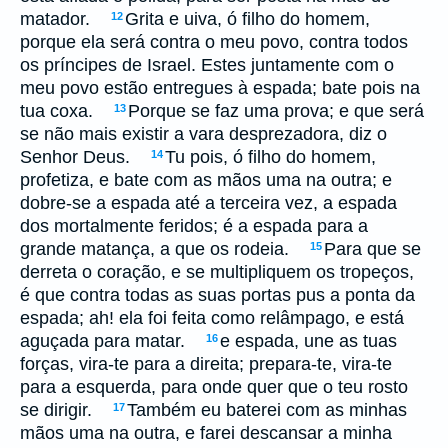
matador.
Grita e uiva, ó filho do homem,
12
porque ela será contra o meu povo, contra todos
os príncipes de Israel. Estes juntamente com o
meu povo estão entregues à espada; bate pois na
tua coxa.
Porque se faz uma prova; e que será
13
se não mais existir a vara desprezadora, diz o
Senhor Deus.
Tu pois, ó filho do homem,
14
profetiza, e bate com as mãos uma na outra; e
dobre-se a espada até a terceira vez, a espada
dos mortalmente feridos; é a espada para a
grande matança, a que os rodeia.
Para que se
15
derreta o coração, e se multipliquem os tropeços,
é que contra todas as suas portas pus a ponta da
espada; ah! ela foi feita como relâmpago, e está
aguçada para matar.
e espada, une as tuas
16
forças, vira-te para a direita; prepara-te, vira-te
para a esquerda, para onde quer que o teu rosto
se dirigir.
Também eu baterei com as minhas
17
mãos uma na outra, e farei descansar a minha