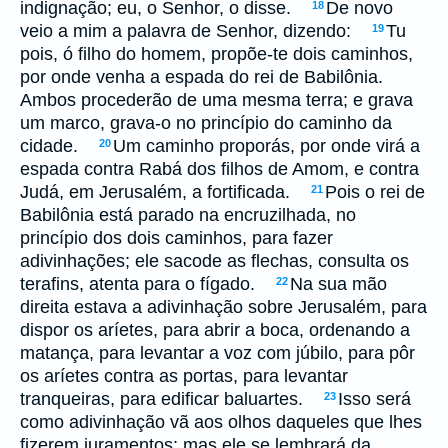
indignação; eu, o Senhor, o disse.
De novo
18
veio a mim a palavra de Senhor, dizendo:
Tu
19
pois, ó filho do homem, propõe-te dois caminhos,
por onde venha a espada do rei de Babilônia.
Ambos procederão de uma mesma terra; e grava
um marco, grava-o no princípio do caminho da
cidade.
Um caminho proporás, por onde virá a
20
espada contra Rabá dos filhos de Amom, e contra
Judá, em Jerusalém, a fortificada.
Pois o rei de
21
Babilônia está parado na encruzilhada, no
princípio dos dois caminhos, para fazer
adivinhações; ele sacode as flechas, consulta os
terafins, atenta para o fígado.
Na sua mão
22
direita estava a adivinhação sobre Jerusalém, para
dispor os aríetes, para abrir a boca, ordenando a
matança, para levantar a voz com júbilo, para pôr
os aríetes contra as portas, para levantar
tranqueiras, para edificar baluartes.
Isso será
23
como adivinhação vã aos olhos daqueles que lhes
fizerem juramentos; mas ele se lembrará da