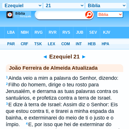
Biblia
>
jfa
> Ezequiel 21
◄
Ezequiel 21
►
João Ferreira de Almeida Atualizada
Ainda veio a mim a palavra do Senhor, dizendo:
1
Filho do homem, dirige o teu rosto para
2
Jerusalém, e derrama as tuas palavras contra os
santuários, e profetiza contra a terra de Israel.
E dize à terra de Israel: Assim diz o Senhor: Eis
3
que estou contra ti, e tirarei a minha espada da
bainha, e exterminarei do meio de ti o justo e o
ímpio.
E, por isso que hei de exterminar do
4