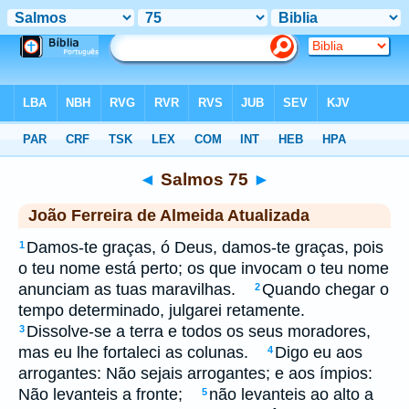
Biblia
>
jfa
> Salmos 75
◄
Salmos 75
►
João Ferreira de Almeida Atualizada
Damos-te graças, ó Deus, damos-te graças, pois
1
o teu nome está perto; os que invocam o teu nome
anunciam as tuas maravilhas.
Quando chegar o
2
tempo determinado, julgarei retamente.
Dissolve-se a terra e todos os seus moradores,
3
mas eu lhe fortaleci as colunas.
Digo eu aos
4
arrogantes: Não sejais arrogantes; e aos ímpios:
Não levanteis a fronte;
não levanteis ao alto a
5