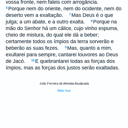
vossa fronte, nem faleis com arrogância.
Porque nem do oriente, nem do ocidente, nem do
6
deserto vem a exaltação.
Mas Deus é o que
7
julga; a um abate, e a outro exalta.
Porque na
8
mão do Senhor há um cálice, cujo vinho espuma,
cheio de mistura, do qual ele dá a beber;
certamente todos os ímpios da terra sorverão e
beberão as suas fezes.
Mas, quanto a mim,
9
exultarei para sempre, cantarei louvores ao Deus
de Jacó.
E quebrantarei todas as forças dos
10
ímpios, mas as forças dos justos serão exaltadas.
João Ferreira de Almeida Atualizada
Bible Hub