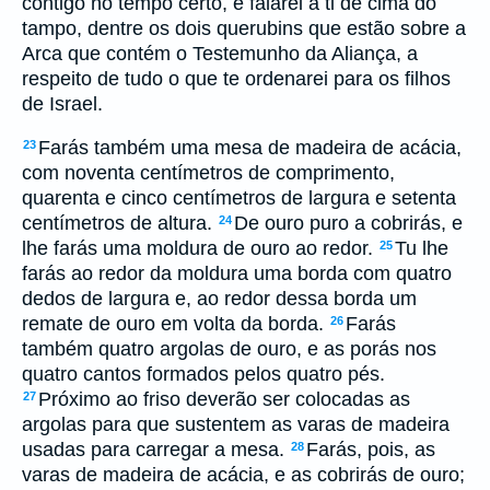
contigo no tempo certo, e falarei a ti de cima do
tampo, dentre os dois querubins que estão sobre a
Arca que contém o Testemunho da Aliança, a
respeito de tudo o que te ordenarei para os filhos
de Israel.
Farás também uma mesa de madeira de acácia,
23
com noventa centímetros de comprimento,
quarenta e cinco centímetros de largura e setenta
centímetros de altura.
De ouro puro a cobrirás, e
24
lhe farás uma moldura de ouro ao redor.
Tu lhe
25
farás ao redor da moldura uma borda com quatro
dedos de largura e, ao redor dessa borda um
remate de ouro em volta da borda.
Farás
26
também quatro argolas de ouro, e as porás nos
quatro cantos formados pelos quatro pés.
Próximo ao friso deverão ser colocadas as
27
argolas para que sustentem as varas de madeira
usadas para carregar a mesa.
Farás, pois, as
28
varas de madeira de acácia, e as cobrirás de ouro;