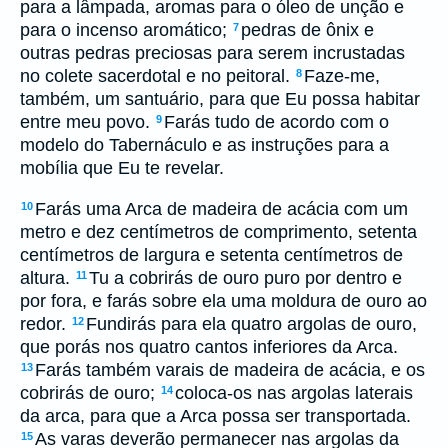
para a lâmpada, aromas para o óleo de unção e
para o incenso aromático;
pedras de ônix e
7
outras pedras preciosas para serem incrustadas
no colete sacerdotal e no peitoral.
Faze-me,
8
também, um santuário, para que Eu possa habitar
entre meu povo.
Farás tudo de acordo com o
9
modelo do Tabernáculo e as instruções para a
mobília que Eu te revelar.
Farás uma Arca de madeira de acácia com um
10
metro e dez centímetros de comprimento, setenta
centímetros de largura e setenta centímetros de
altura.
Tu a cobrirás de ouro puro por dentro e
11
por fora, e farás sobre ela uma moldura de ouro ao
redor.
Fundirás para ela quatro argolas de ouro,
12
que porás nos quatro cantos inferiores da Arca.
Farás também varais de madeira de acácia, e os
13
cobrirás de ouro;
coloca-os nas argolas laterais
14
da arca, para que a Arca possa ser transportada.
As varas deverão permanecer nas argolas da
15