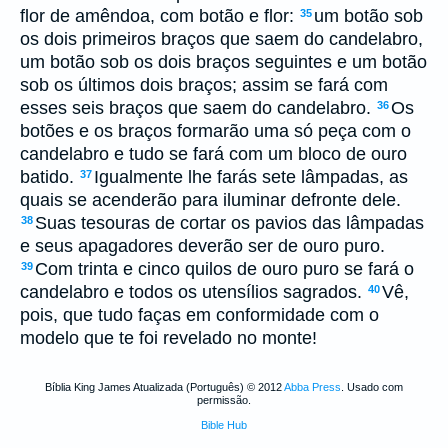
flor de amêndoa, com botão e flor:
um botão sob
35
os dois primeiros braços que saem do candelabro,
um botão sob os dois braços seguintes e um botão
sob os últimos dois braços; assim se fará com
esses seis braços que saem do candelabro.
Os
36
botões e os braços formarão uma só peça com o
candelabro e tudo se fará com um bloco de ouro
batido.
Igualmente lhe farás sete lâmpadas, as
37
quais se acenderão para iluminar defronte dele.
Suas tesouras de cortar os pavios das lâmpadas
38
e seus apagadores deverão ser de ouro puro.
Com trinta e cinco quilos de ouro puro se fará o
39
candelabro e todos os utensílios sagrados.
Vê,
40
pois, que tudo faças em conformidade com o
modelo que te foi revelado no monte!
Bíblia King James Atualizada (Português) © 2012
Abba Press
. Usado com
permissão.
Bible Hub