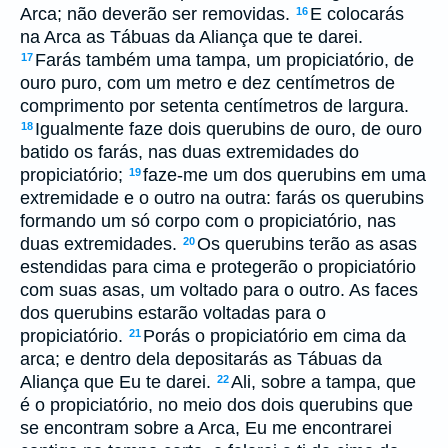
Arca; não deverão ser removidas.
E colocarás
16
na Arca as Tábuas da Aliança que te darei.
Farás também uma tampa, um propiciatório, de
17
ouro puro, com um metro e dez centímetros de
comprimento por setenta centímetros de largura.
Igualmente faze dois querubins de ouro, de ouro
18
batido os farás, nas duas extremidades do
propiciatório;
faze-me um dos querubins em uma
19
extremidade e o outro na outra: farás os querubins
formando um só corpo com o propiciatório, nas
duas extremidades.
Os querubins terão as asas
20
estendidas para cima e protegerão o propiciatório
com suas asas, um voltado para o outro. As faces
dos querubins estarão voltadas para o
propiciatório.
Porás o propiciatório em cima da
21
arca; e dentro dela depositarás as Tábuas da
Aliança que Eu te darei.
Ali, sobre a tampa, que
22
é o propiciatório, no meio dos dois querubins que
se encontram sobre a Arca, Eu me encontrarei