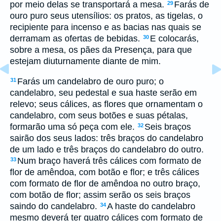
por meio delas se transportará a mesa.
Farás de
29
ouro puro seus utensílios: os pratos, as tigelas, o
recipiente para incenso e as bacias nas quais se
derramam as ofertas de bebidas.
E colocarás,
30
sobre a mesa, os pães da Presença, para que
estejam diuturnamente diante de mim.
Farás um candelabro de ouro puro; o
31
candelabro, seu pedestal e sua haste serão em
relevo; seus cálices, as flores que ornamentam o
candelabro, com seus botões e suas pétalas,
formarão uma só peça com ele.
Seis braços
32
sairão dos seus lados: três braços do candelabro
de um lado e três braços do candelabro do outro.
Num braço haverá três cálices com formato de
33
flor de amêndoa, com botão e flor; e três cálices
com formato de flor de amêndoa no outro braço,
com botão de flor; assim serão os seis braços
saindo do candelabro.
A haste do candelabro
34
mesmo deverá ter quatro cálices com formato de