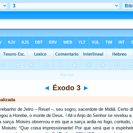
◄
Éxodo 3
►
alizada
ebanho de Jetro – Reuel –, seu sogro, sacerdote de Midiã. Certo d
egou a Horebe, o monte de Deus.
Ali o Anjo do Senhor se revelou 
2
 sarça. Moisés observou e eis que a sarça ardia no fogo, contudo,
 Moisés: “Que coisa impressionante! Por que será que o espinhe