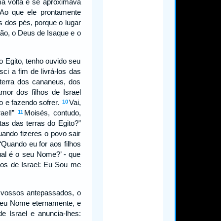
a volta e se aproximava
Ao que ele prontamente
s dos pés, porque o lugar
ão, o Deus de Isaque e o
 Egito, tenho ouvido seu
ci a fim de livrá-los das
 terra dos cananeus, dos
mor dos filhos de Israel
 e fazendo sofrer.
Vai,
10
rael!”
Moisés, contudo,
11
tas das terras do Egito?”
ando fizeres o povo sair
Quando eu for aos filhos
ual é o seu Nome?’ - que
hos de Israel: Eu Sou me
e vossos antepassados, o
meu Nome eternamente, e
e Israel e anuncia-lhes: