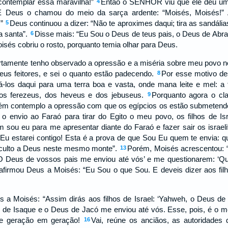
contemplar essa maravilha!”
Então o SENHOR viu que ele deu um
4
 E Deus o chamou do meio da sarça ardente: “Moisés, Moisés!” 
!”
Deus continuou a dizer: “Não te aproximes daqui; tira as sandália
5
a santa”.
Disse mais: “Eu Sou o Deus de teus pais, o Deus de Abra
6
sés cobriu o rosto, porquanto temia olhar para Deus.
amente tenho observado a opressão e a miséria sobre meu povo no
eus feitores, e sei o quanto estão padecendo.
Por esse motivo des
8
á-los daqui para uma terra boa e vasta, onde mana leite e mel: a
 dos ferezeus, dos heveus e dos jebuseus.
Porquanto agora o cla
9
ém contemplo a opressão com que os egípcios os estão submetendo
 o envio ao Faraó para tirar do Egito o meu povo, os filhos de Is
 sou eu para me apresentar diante do Faraó e fazer sair os israeli
Eu estarei contigo! Esta é a prova de que Sou Eu quem te envia: qu
s culto a Deus neste mesmo monte”.
Porém, Moisés acrescentou: “
13
‘O Deus de vossos pais me enviou até vós’ e me questionarem: ‘Q
afirmou Deus a Moisés: “Eu Sou o que Sou. E deveis dizer aos fil
 a Moisés: “Assim dirás aos filhos de Israel: ‘Yahweh, o Deus d
 de Isaque e o Deus de Jacó me enviou até vós. Esse, pois, é o 
de geração em geração!
Vai, reúne os anciãos, as autoridades d
16