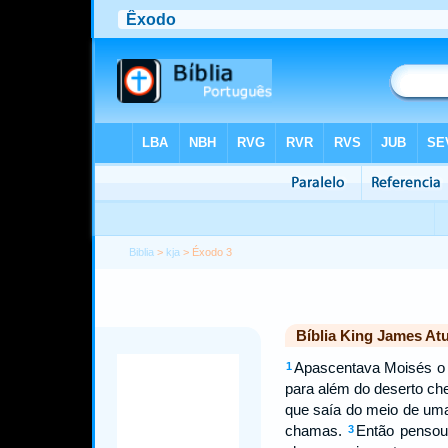
Biblia
>
kja
> Éxodo 3
Bíblia King James Atu
Apascentava Moisés o r
1
para além do deserto ch
que saía do meio de uma
chamas.
Então pensou
3