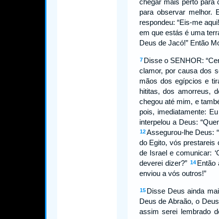
chegar mais perto para 
para observar melhor.
respondeu: “Eis-me aqui
em que estás é uma terr
Deus de Jacó!” Então Moi
Disse o SENHOR: “Cert
7
clamor, por causa dos s
mãos dos egípcios e tir
hititas, dos amorreus,
chegou até mim, e tamb
pois, imediatamente: Eu
interpelou a Deus: “Quem
Assegurou-lhe Deus: “
12
do Egito, vós prestarei
de Israel e comunicar: 
deverei dizer?”
Então 
14
enviou a vós outros!”
Disse Deus ainda mais
15
Deus de Abraão, o Deus
assim serei lembrado 