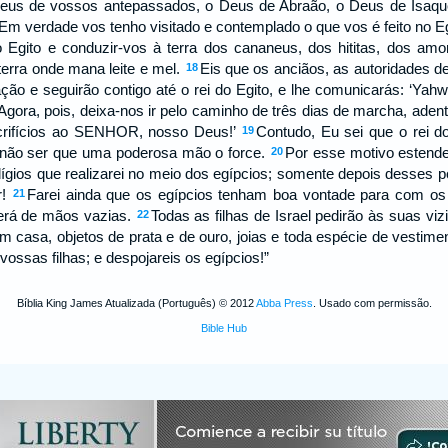
us de vossos antepassados, o Deus de Abraão, o Deus de Isaqu
Em verdade vos tenho visitado e contemplado o que vos é feito no E
o Egito e conduzir-vos à terra dos cananeus, dos hititas, dos amo
terra onde mana leite e mel.
Eis que os anciãos, as autoridades de
18
ção e seguirão contigo até o rei do Egito, e lhe comunicarás: ‘Yah
Agora, pois, deixa-nos ir pelo caminho de três dias de marcha, adent
crifícios ao SENHOR, nosso Deus!’
Contudo, Eu sei que o rei do
19
 não ser que uma poderosa mão o force.
Por esse motivo estende
20
ígios que realizarei no meio dos egípcios; somente depois desses 
r!
Farei ainda que os egípcios tenham boa vontade para com os 
21
será de mãos vazias.
Todas as filhas de Israel pedirão às suas vi
22
casa, objetos de prata e de ouro, joias e toda espécie de vestime
vossas filhas; e despojareis os egípcios!”
Bíblia King James Atualizada (Português) © 2012
Abba Press
. Usado com permissão.
Bible Hub