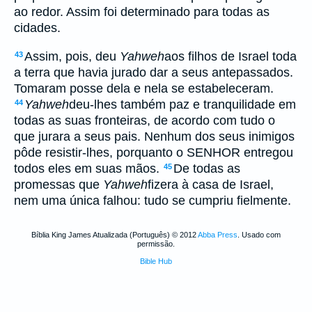
ao redor. Assim foi determinado para todas as
cidades.
Assim, pois, deu
Yahweh
aos filhos de Israel toda
43
a terra que havia jurado dar a seus antepassados.
Tomaram posse dela e nela se estabeleceram.
Yahweh
deu-lhes também paz e tranquilidade em
44
todas as suas fronteiras, de acordo com tudo o
que jurara a seus pais. Nenhum dos seus inimigos
pôde resistir-lhes, porquanto o SENHOR entregou
todos eles em suas mãos.
De todas as
45
promessas que
Yahweh
fizera à casa de Israel,
nem uma única falhou: tudo se cumpriu fielmente.
Bíblia King James Atualizada (Português) © 2012
Abba Press
. Usado com
permissão.
Bible Hub