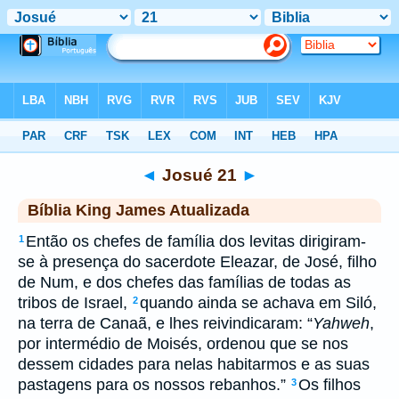
Biblia
>
kja
> Josué 21
◄
Josué 21
►
Bíblia King James Atualizada
Então os chefes de família dos levitas dirigiram-
1
se à presença do sacerdote Eleazar, de José, filho
de Num, e dos chefes das famílias de todas as
tribos de Israel,
quando ainda se achava em Siló,
2
na terra de Canaã, e lhes reivindicaram: “
Yahweh
,
por intermédio de Moisés, ordenou que se nos
dessem cidades para nelas habitarmos e as suas
pastagens para os nossos rebanhos.”
Os filhos
3