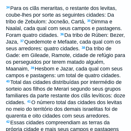
Para os clãs meraritas, o restante dos levitas,
34
coube-lhes por sorte as seguintes cidades: Da
tribo de Zebulom: Jocneão, Cartá,
Dimma e
35
Naalal, cada qual com seus campos e pastagens.
Foram quatro cidades.
Da tribo de Rúben: Bezer,
36
Jaza,
Quedemote e Mefaate, cada qual com os
37
seus arredores: quatro cidades.
Da tribo de
38
Gade: em Gileade, Ramote, cidade de refúgio para
os perseguidos por terem matado alguém,
Maanaim,
Hesbom e Jazar, cada qual com seus
39
campos e pastagens: um total de quatro cidades.
Total das cidades distribuídas por intermédio de
40
sorteio aos filhos de Merari segundo seus grupos
familiares da parte restante dos clãs levíticos: doze
cidades.
O número total das cidades dos levitas
41
no meio do território dos demais israelitas foi de
quarenta e oito cidades com seus arredores.
Essas cidades compreendiam as terras da
42
própria cidade e mais seus campos e pastagens