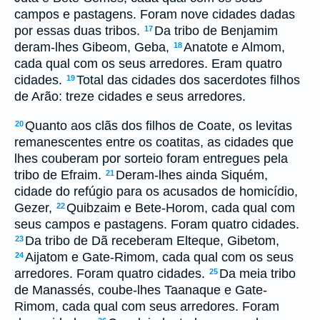
campos e pastagens. Foram nove cidades dadas
por essas duas tribos.
Da tribo de Benjamim
17
deram-lhes Gibeom, Geba,
Anatote e Almom,
18
cada qual com os seus arredores. Eram quatro
cidades.
Total das cidades dos sacerdotes filhos
19
de Arão: treze cidades e seus arredores.
Quanto aos clãs dos filhos de Coate, os levitas
20
remanescentes entre os coatitas, as cidades que
lhes couberam por sorteio foram entregues pela
tribo de Efraim.
Deram-lhes ainda Siquém,
21
cidade do refúgio para os acusados de homicídio,
Gezer,
Quibzaim e Bete-Horom, cada qual com
22
seus campos e pastagens. Foram quatro cidades.
Da tribo de Dã receberam Elteque, Gibetom,
23
Aijatom e Gate-Rimom, cada qual com os seus
24
arredores. Foram quatro cidades.
Da meia tribo
25
de Manassés, coube-lhes Taanaque e Gate-
Rimom, cada qual com seus arredores. Foram