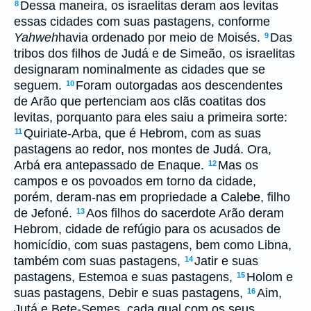
Dessa maneira, os israelitas deram aos levitas
8
essas cidades com suas pastagens, conforme
Yahweh
havia ordenado por meio de Moisés.
Das
9
tribos dos filhos de Judá e de Simeão, os israelitas
designaram nominalmente as cidades que se
seguem.
Foram outorgadas aos descendentes
10
de Arão que pertenciam aos clãs coatitas dos
levitas, porquanto para eles saiu a primeira sorte:
Quiriate-Arba, que é Hebrom, com as suas
11
pastagens ao redor, nos montes de Judá. Ora,
Arbá era antepassado de Enaque.
Mas os
12
campos e os povoados em torno da cidade,
porém, deram-nas em propriedade a Calebe, filho
de Jefoné.
Aos filhos do sacerdote Arão deram
13
Hebrom, cidade de refúgio para os acusados de
homicídio, com suas pastagens, bem como Libna,
também com suas pastagens,
Jatir e suas
14
pastagens, Estemoa e suas pastagens,
Holom e
15
suas pastagens, Debir e suas pastagens,
Aim,
16
Jutá e Bete-Semes, cada qual com os seus