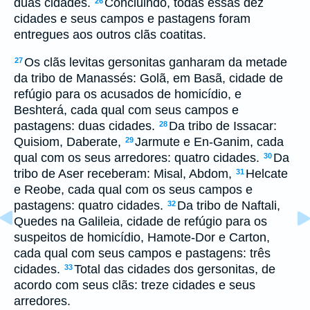
duas cidades.
Concluindo, todas essas dez
26
cidades e seus campos e pastagens foram
entregues aos outros clãs coatitas.
Os clãs levitas gersonitas ganharam da metade
27
da tribo de Manassés: Golã, em Basã, cidade de
refúgio para os acusados de homicídio, e
Beshterá, cada qual com seus campos e
pastagens: duas cidades.
Da tribo de Issacar:
28
Quisiom, Daberate,
Jarmute e En-Ganim, cada
29
qual com os seus arredores: quatro cidades.
Da
30
tribo de Aser receberam: Misal, Abdom,
Helcate
31
e Reobe, cada qual com os seus campos e
pastagens: quatro cidades.
Da tribo de Naftali,
32
Quedes na Galileia, cidade de refúgio para os
suspeitos de homicídio, Hamote-Dor e Carton,
cada qual com seus campos e pastagens: três
cidades.
Total das cidades dos gersonitas, de
33
acordo com seus clãs: treze cidades e seus
arredores.