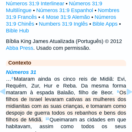
Números 31:9 Interlinear
•
Números 31:9
Multilíngue
•
Números 31:9 Espanhol
•
Nombres
31:9 Francês
•
4 Mose 31:9 Alemão
•
Números
31:9 Chinês
•
Numbers 31:9 Inglês
•
Bible Apps
•
Bible Hub
Bíblia King James Atualizada (Português) © 2012
Abba Press
. Usado com permissão.
Contexto
Números 31
…
Mataram ainda os cinco reis de Midiã: Evi,
8
Requém, Zur, Hur e Reba. Da mesma forma
mataram à espada Balaão, filho de Beor.
Os
9
filhos de Israel levaram cativas as mulheres dos
midianitas com as suas crianças, e tomaram como
despojo de guerra todos os rebanhos e bens dos
filhos de Midiã.
Queimaram as cidades em que
10
habitavam, assim como todos os seus