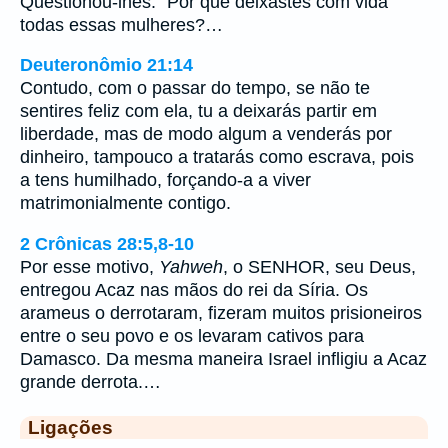
Questionou-lhes: “Por que deixastes com vida
todas essas mulheres?…
Deuteronômio 21:14
Contudo, com o passar do tempo, se não te
sentires feliz com ela, tu a deixarás partir em
liberdade, mas de modo algum a venderás por
dinheiro, tampouco a tratarás como escrava, pois
a tens humilhado, forçando-a a viver
matrimonialmente contigo.
2 Crônicas 28:5,8-10
Por esse motivo,
Yahweh
, o SENHOR, seu Deus,
entregou Acaz nas mãos do rei da Síria. Os
arameus o derrotaram, fizeram muitos prisioneiros
entre o seu povo e os levaram cativos para
Damasco. Da mesma maneira Israel infligiu a Acaz
grande derrota.…
Ligações