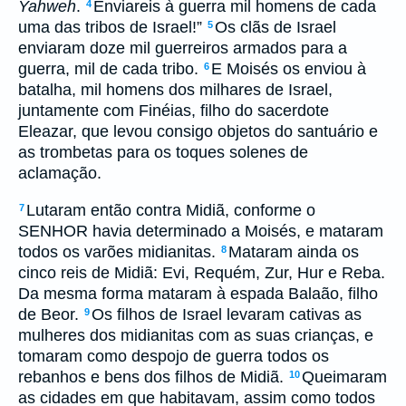
Yahweh
.
Enviareis à guerra mil homens de cada
4
uma das tribos de Israel!”
Os clãs de Israel
5
enviaram doze mil guerreiros armados para a
guerra, mil de cada tribo.
E Moisés os enviou à
6
batalha, mil homens dos milhares de Israel,
juntamente com Finéias, filho do sacerdote
Eleazar, que levou consigo objetos do santuário e
as trombetas para os toques solenes de
aclamação.
Lutaram então contra Midiã, conforme o
7
SENHOR havia determinado a Moisés, e mataram
todos os varões midianitas.
Mataram ainda os
8
cinco reis de Midiã: Evi, Requém, Zur, Hur e Reba.
Da mesma forma mataram à espada Balaão, filho
de Beor.
Os filhos de Israel levaram cativas as
9
mulheres dos midianitas com as suas crianças, e
tomaram como despojo de guerra todos os
rebanhos e bens dos filhos de Midiã.
Queimaram
10
as cidades em que habitavam, assim como todos