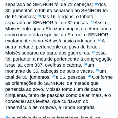
separado ao SENHOR foi de 72 cabeças;
dos
39
30. jumentos, o tributo separado ao SENHOR foi
de 61 animais;
das 16. virgens, o tributo
40
separado ao SENHOR foi de 32 moças.
Assim,
41
Moisés entregou a Eleazar o imposto determinado
como uma oferta especial ao Eterno, o SENHOR,
exatamente como
Yahweh
havia ordenado.
A
42
outra metade, pertencente ao povo de Israel,
Moisés separou da parte dos guerreiros;
essa
43
foi, portanto, a metade pertencente à congregação
israelita, com 337. ovelhas e cabras,
um
44
montante de 36. cabeças de bois e vacas,
um
45
total de 30. jumentos,
e 16. pessoas.
Conforme
46
47
as orientações do SENHOR, da metade que
pertencia ao povo, Moisés tomou um de cada
cinqüenta, tanto de pessoas como de animais, e o
concedeu aos levitas, que cuidavam do
Tabernáculo de
Yahweh
, a Tenda Sagrada.
48