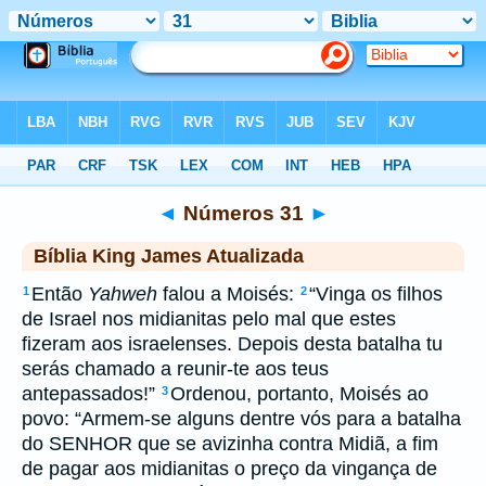
Biblia
>
kja
> Números 31
◄
Números 31
►
Bíblia King James Atualizada
Então
Yahweh
falou a Moisés:
“Vinga os filhos
1
2
de Israel nos midianitas pelo mal que estes
fizeram aos israelenses. Depois desta batalha tu
serás chamado a reunir-te aos teus
antepassados!”
Ordenou, portanto, Moisés ao
3
povo: “Armem-se alguns dentre vós para a batalha
do SENHOR que se avizinha contra Midiã, a fim
de pagar aos midianitas o preço da vingança de