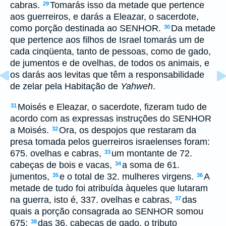
cabras.
Tomarás isso da metade que pertence
29
aos guerreiros, e darás a Eleazar, o sacerdote,
como porção destinada ao SENHOR.
Da metade
30
que pertence aos filhos de Israel tomarás um de
cada cinqüenta, tanto de pessoas, como de gado,
de jumentos e de ovelhas, de todos os animais, e
os darás aos levitas que têm a responsabilidade
de zelar pela Habitação de
Yahweh
.
Moisés e Eleazar, o sacerdote, fizeram tudo de
31
acordo com as expressas instruções do SENHOR
a Moisés.
Ora, os despojos que restaram da
32
presa tomada pelos guerreiros israelenses foram:
675. ovelhas e cabras,
um montante de 72.
33
cabeças de bois e vacas,
a soma de 61.
34
jumentos,
e o total de 32. mulheres virgens.
A
35
36
metade de tudo foi atribuída àqueles que lutaram
na guerra, isto é, 337. ovelhas e cabras,
das
37
quais a porção consagrada ao SENHOR somou
675;
das 36. cabeças de gado, o tributo
38