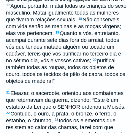
Agora, portanto, matai todas as crianças do sexo
17
masculino. Matai igualmente todas as mulheres
que tiveram relações sexuais.
Não conserveis
18
com vida senão as meninas e as moças virgens;
elas vos pertencem.
Quanto a vós, entretanto,
19
acampai durante sete dias fora do arraial, todos
vós que tendes matado alguém ou tocado um
cadáver, tereis que vos purificar no terceiro dia e
no sétimo dia, vós e vossos cativos;
purificai
20
também todas as roupas, todos os objetos de
couro, todos os tecidos de pêlo de cabra, todos os
objetos de madeira!”
Eleazar, o sacerdote, orientou aos combatentes
21
que retornavam da guerra, dizendo: “Este é um
estatuto da Lei que o SENHOR ordenou a Moisés.
Contudo, o ouro, a prata, o bronze, o ferro, o
22
estanho, o chumbo,
todos os elementos que
23
resistem ao calor das chamas, fazei com que