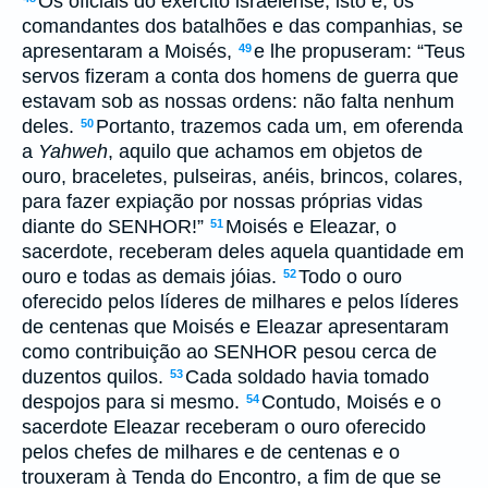
Os oficiais do exército israelense, isto é, os
comandantes dos batalhões e das companhias, se
apresentaram a Moisés,
e lhe propuseram: “Teus
49
servos fizeram a conta dos homens de guerra que
estavam sob as nossas ordens: não falta nenhum
deles.
Portanto, trazemos cada um, em oferenda
50
a
Yahweh
, aquilo que achamos em objetos de
ouro, braceletes, pulseiras, anéis, brincos, colares,
para fazer expiação por nossas próprias vidas
diante do SENHOR!”
Moisés e Eleazar, o
51
sacerdote, receberam deles aquela quantidade em
ouro e todas as demais jóias.
Todo o ouro
52
oferecido pelos líderes de milhares e pelos líderes
de centenas que Moisés e Eleazar apresentaram
como contribuição ao SENHOR pesou cerca de
duzentos quilos.
Cada soldado havia tomado
53
despojos para si mesmo.
Contudo, Moisés e o
54
sacerdote Eleazar receberam o ouro oferecido
pelos chefes de milhares e de centenas e o
trouxeram à Tenda do Encontro, a fim de que se