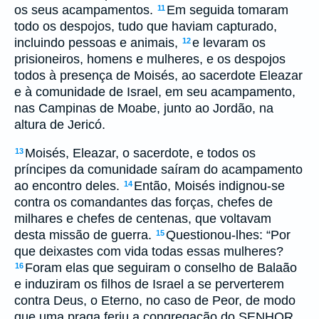
os seus acampamentos.
Em seguida tomaram
11
todo os despojos, tudo que haviam capturado,
incluindo pessoas e animais,
e levaram os
12
prisioneiros, homens e mulheres, e os despojos
todos à presença de Moisés, ao sacerdote Eleazar
e à comunidade de Israel, em seu acampamento,
nas Campinas de Moabe, junto ao Jordão, na
altura de Jericó.
Moisés, Eleazar, o sacerdote, e todos os
13
príncipes da comunidade saíram do acampamento
ao encontro deles.
Então, Moisés indignou-se
14
contra os comandantes das forças, chefes de
milhares e chefes de centenas, que voltavam
desta missão de guerra.
Questionou-lhes: “Por
15
que deixastes com vida todas essas mulheres?
Foram elas que seguiram o conselho de Balaão
16
e induziram os filhos de Israel a se perverterem
contra Deus, o Eterno, no caso de Peor, de modo
que uma praga feriu a congregação do SENHOR.