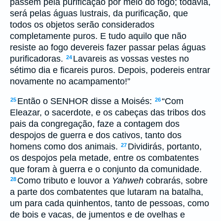
passem pela purificação por meio do fogo; todavia,
será pelas águas lustrais, da purificação, que
todos os objetos serão considerados
completamente puros. E tudo aquilo que não
resiste ao fogo devereis fazer passar pelas águas
purificadoras.
Lavareis as vossas vestes no
24
sétimo dia e ficareis puros. Depois, podereis entrar
novamente no acampamento!”
Então o SENHOR disse a Moisés:
“Com
25
26
Eleazar, o sacerdote, e os cabeças das tribos dos
pais da congregação, faze a contagem dos
despojos de guerra e dos cativos, tanto dos
homens como dos animais.
Dividirás, portanto,
27
os despojos pela metade, entre os combatentes
que foram à guerra e o conjunto da comunidade.
Como tributo e louvor a
Yahweh
cobrarás, sobre
28
a parte dos combatentes que lutaram na batalha,
um para cada quinhentos, tanto de pessoas, como
de bois e vacas, de jumentos e de ovelhas e