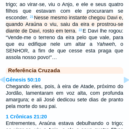
trigo; ao virar-se, viu o Anjo, e ele e seus quatro
filhos que estavam com ele procuraram se
esconder.
Nesse mesmo instante chegou Davi e,
21
quando Araúna o viu, saiu da eira e prostrou-se
diante de Davi, rosto em terra.
E Davi lhe rogou:
22
“Vende-me o terreno da eira pelo que vale, para
que eu edifique nele um altar a
Yahweh
, o
SENHOR, a fim de que cesse esta praga que
assola nosso povo!”…
Referência Cruzada
Gênesis 50:10
Chegando eles, pois, à eira de Atade, próximo do
Jordão, lamentaram em voz alta, com profunda
amargura; e ali José dedicou sete dias de pranto
pela morte do seu pai.
1 Crônicas 21:20
Entrementes, Araúna estava debulhando o trigo;