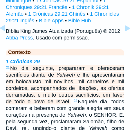
Multilíngue
•
1 Crónicas 29:21 Espanhol
•
1
Chroniques 29:21 Francês
•
1 Chronik 29:21
Alemão
•
1 Crônicas 29:21 Chinês
•
1 Chronicles
29:21 Inglês
•
Bible Apps
•
Bible Hub
Bíblia King James Atualizada (Português) © 2012
Abba Press
. Usado com permissão.
Contexto
1 Crônicas 29
No dia seguinte, prepararam e ofereceram
21
sacrifícios diante de
Yahweh
e lhe apresentaram
em holocausto mil novilhos, mil carneiros e mil
cordeiros, acompanhados de libações, as ofertas
derramadas, e muito outros sacrifícios, em favor
de todo o povo de Israel.
Naquele dia, todos
22
comeram e beberam com grande alegria em seus
corações na presença de
Yahweh
, o SENHOR. E,
pela segunda vez, proclamaram Salomão, filho de
Davi, rei, ungindo-o diante de
Yahweh
como