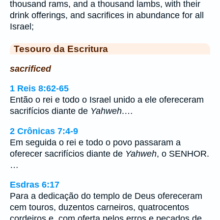
thousand rams, and a thousand lambs, with their
drink offerings, and sacrifices in abundance for all
Israel;
Tesouro da Escritura
sacrificed
1 Reis 8:62-65
Então o rei e todo o Israel unido a ele ofereceram
sacrifícios diante de
Yahweh
.…
2 Crônicas 7:4-9
Em seguida o rei e todo o povo passaram a
oferecer sacrifícios diante de
Yahweh
, o SENHOR.
…
Esdras 6:17
Para a dedicação do templo de Deus ofereceram
cem touros, duzentos carneiros, quatrocentos
cordeiros e, com oferta pelos erros e pecados de