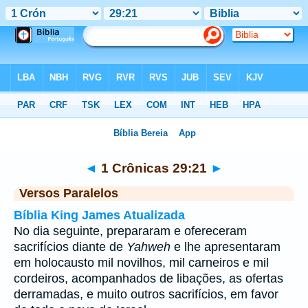
Bíblia
>
1 Crônicas
>
Capítulo 29
> Verso 21
◄
1 Crônicas 29:21
►
Versos Paralelos
Bíblia King James Atualizada
No dia seguinte, prepararam e ofereceram
sacrifícios diante de
Yahweh
e lhe apresentaram
em holocausto mil novilhos, mil carneiros e mil
cordeiros, acompanhados de libações, as ofertas
derramadas, e muito outros sacrifícios, em favor