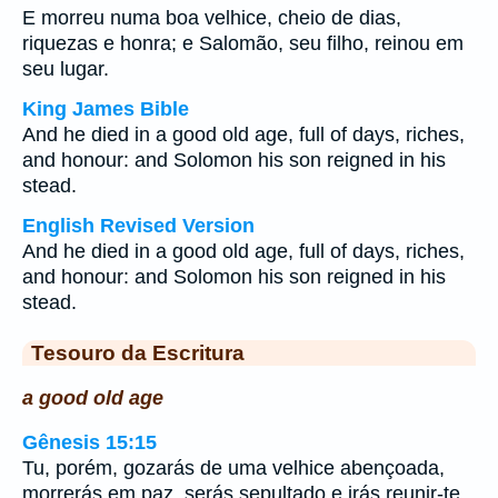
E morreu numa boa velhice, cheio de dias,
riquezas e honra; e Salomão, seu filho, reinou em
seu lugar.
King James Bible
And he died in a good old age, full of days, riches,
and honour: and Solomon his son reigned in his
stead.
English Revised Version
And he died in a good old age, full of days, riches,
and honour: and Solomon his son reigned in his
stead.
Tesouro da Escritura
a good old age
Gênesis 15:15
Tu, porém, gozarás de uma velhice abençoada,
morrerás em paz, serás sepultado e irás reunir-te