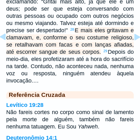
exclamando: “Gritai mais alto, já que ele é um
deus; pode ser que esteja conversando com
outras pessoas ou ocupado com outros negócios
ou mesmo viajando. Talvez esteja até dormindo e
precise ser despertado!”
E mais eles gritavam e
28
clamavam, e, conforme o seu costume religioso,
se retalhavam com facas e com lanças afiadas,
até escorrer sangue de seus corpos.
Depois do
29
meio-dia, eles profetizaram até a hora do sacrifício
na tarde. Contudo, não aconteceu nada, nenhuma
voz ou resposta, ninguém atendeu àquela
invocação.…
Referência Cruzada
Levítico 19:28
Não fareis cortes no corpo como sinal de lamento
pela morte de alguém, também não fareis
nenhuma tatuagem. Eu Sou
Yahweh
.
Deuteronômio 14:1