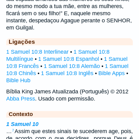
do mesmo modo a tua mãe, entre as mulheres,
ficará sem o seu filho!” E, naquele mesmo
instante, despedaçou Agague perante o SENHOR,
em Guilgal.
Ligações
1 Samuel 10:8 Interlinear
•
1 Samuel 10:8
Multilíngue
•
1 Samuel 10:8 Espanhol
•
1 Samuel
10:8 Francês
•
1 Samuel 10:8 Alemão
•
1 Samuel
10:8 Chinês
•
1 Samuel 10:8 Inglês
•
Bible Apps
•
Bible Hub
Bíblia King James Atualizada (Português) © 2012
Abba Press
. Usado com permissão.
Contexto
1 Samuel 10
…
Assim que estes sinais te sucederem age, pois,
7
de acordo com o que decidires, porque Deus é