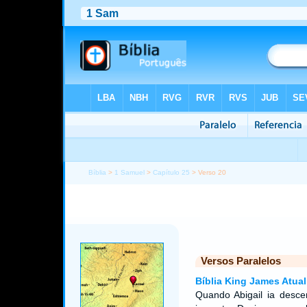
Bíblia
>
1 Samuel
>
Capítulo 25
> Verso 20
Versos Paralelos
Bíblia King James Atual
Quando Abigail ia desc