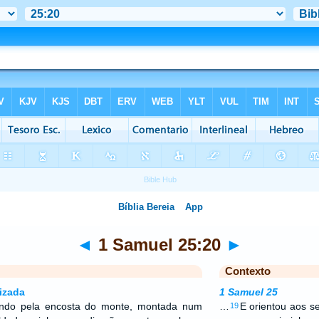
◄
1 Samuel 25:20
►
Contexto
izada
1 Samuel 25
endo pela encosta do monte, montada num
…
E orientou aos se
19