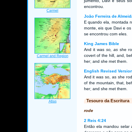
jumento, Davi e seus so
encontrou.
João Ferreira de Almeid
E quando ela, montada n
monte, eis que Davi e os
se encontrou com eles.
King James Bible
And it was
so, as
she ro
covert of the hill, and,
her; and she met them.
English Revised Versio
And it was so, as she ro
of the mountain, that, b
her; and she met them.
Tesouro da Escritura
rode
2 Reis 4:24
Então ela mandou selar 