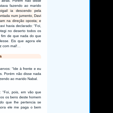
o atrás. Porém não disse
stava fazendo ao marido
igail ia descendo pela
ontada num jumento, Davi
ham na direção oposta; e
avi havia declarado: “Foi,
tegi no deserto todos os
 fim de que nada do que
desse. Eis que agora ele
iz com mal!…
a
ervos: “Ide à frente e eu
rás. Porém não disse nada
azendo ao marido Nabal.
: “Foi, pois, em vão que
odos os bens deste homem
do que lhe pertencia se
agora ele me paga o bem