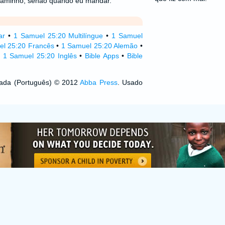
caminho, senão quando eu mandar.
ar
•
1 Samuel 25:20 Multilíngue
•
1 Samuel
el 25:20 Francês
•
1 Samuel 25:20 Alemão
•
•
1 Samuel 25:20 Inglês
•
Bible Apps
•
Bible
izada (Português) © 2012
Abba Press
. Usado