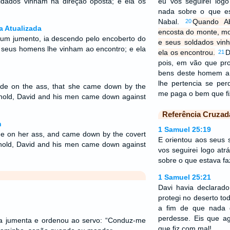
ldados vinham na direção oposta; e ela os
eu vos seguirei log
nada sobre o que e
Nabal.
Quando Ab
20
a Atualizada
encosta do monte, m
um jumento, ia descendo pelo encoberto do
e seus soldados vin
 seus homens lhe vinham ao encontro; e ela
ela os encontrou.
D
21
pois, em vão que pro
bens deste homem a
lhe pertencia se per
de on the ass, that she came down by the
me paga o bem que f
 behold, David and his men came down against
Referência Cruzad
n
1 Samuel 25:19
de on her ass, and came down by the covert
E orientou aos seus s
ehold, David and his men came down against
vos seguirei logo at
sobre o que estava f
1 Samuel 25:21
Davi havia declarado
protegi no deserto t
a fim de que nada 
perdesse. Eis que 
a jumenta e ordenou ao servo: “Conduz-me
que fiz com mal!