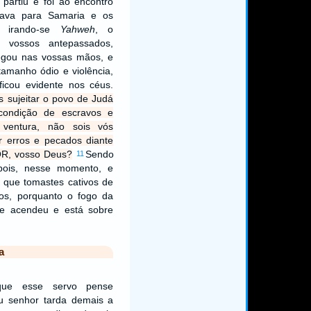
partiu e foi ao encontro
ltava para Samaria e os
e, irando-se
Yahweh
, o
vossos antepassados,
regou nas vossas mãos, e
amanho ódio e violência,
icou evidente nos céus.
s sujeitar o povo de Judá
condição de escravos e
 ventura, não sois vós
 erros e pecados diante
R, vosso Deus?
Sendo
11
 pois, nesse momento, e
s que tomastes cativos de
ãos, porquanto o fogo da
e acendeu e está sobre
a
 que esse servo pense
u senhor tarda demais a