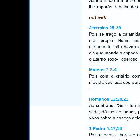
Se teu irmão tornar-se p
lhe imporás trabalho de 
not with
Jeremias 25:29
Pois se trago a calamid
meu próprio Nome, ima
certamente, não havereis
eis que mando a espada s
o Eterno Todo-Poderoso.
Mateus 7:2-4
Pois com o critério com
medida que usardes para
…
Romanos 12:20,21
Ao contrário: “Se o teu i
sede, dá-lhe de beber; 
vivas sobre a cabeça del
1 Pedro 4:17,18
Pois chegou a hora de c