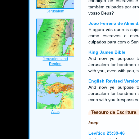
condição de escravos e 
também culpados por err
vosso Deus?
João Ferreira de Almeid
E agora vós quereis suje
como escravos e escr
culpados para com o Se
King James Bible
And now ye purpose to
Jerusalem for bondmen
with you, even with you,
English Revised Versio
And now ye purpose to
Jerusalem for bondmen a
even with you trespasses
Tesouro da Escritura
keep
Levítico 25:39-46