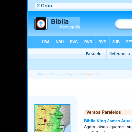
Bíblia
>
2 Crônicas
>
Capítulo 28
> Verso 10
Versos Paralelos
Bíblia King James Atual
Agora ainda quereis s