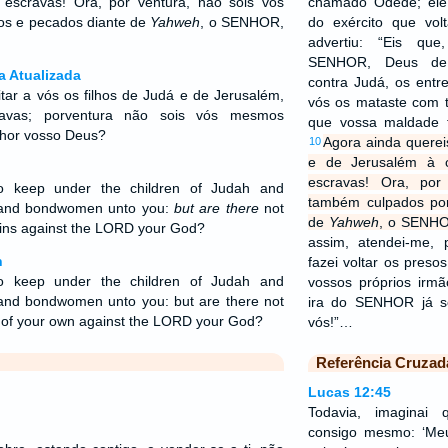
escravas! Ora, por ventura, não sois vós
chamado Odede; ele 
os e pecados diante de
Yahweh
, o SENHOR,
do exército que vo
advertiu: “Eis qu
SENHOR, Deus de 
a Atualizada
contra Judá, os ent
itar a vós os filhos de Judá e de Jerusalém,
vós os mataste com t
avas; porventura não sois vós mesmos
que vossa maldade f
nhor vosso Deus?
Agora ainda querei
10
e de Jerusalém à 
escravas! Ora, por
 keep under the children of Judah and
também culpados por
 and bondwomen unto you:
but are there
not
de
Yahweh
, o SENHO
 sins against the LORD your God?
assim, atendei-me,
n
fazei voltar os preso
 keep under the children of Judah and
vossos próprios irm
nd bondwomen unto you: but are there not
ira do SENHOR já s
 of your own against the LORD your God?
vós!”…
Referência Cruzad
Lucas 12:45
Todavia, imaginai
consigo mesmo: ‘Me