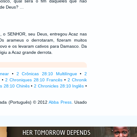
nosco, qual será o fim daqueles que não
 de Deus? …
h
, o SENHOR, seu Deus, entregou Acaz nas
Os arameus o derrotaram, fizeram muitos
 povo e os levaram cativos para Damasco. Da
igiu a Acaz grande derrota.
inear
•
2 Crônicas 28:10 Multilíngue
•
2
•
2 Chroniques 28:10 Francês
•
2 Chronik
as 28:10 Chinês
•
2 Chronicles 28:10 Inglês
•
izada (Português) © 2012
Abba Press
. Usado