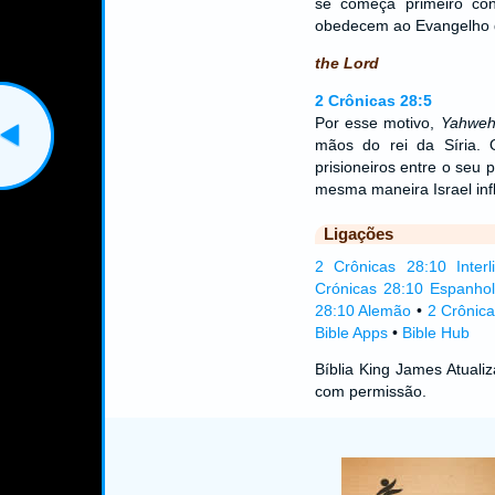
se começa primeiro co
obedecem ao Evangelho
the Lord
2 Crônicas 28:5
Por esse motivo,
Yahwe
mãos do rei da Síria. 
prisioneiros entre o seu
mesma maneira Israel infl
Ligações
2 Crônicas 28:10 Interl
Crónicas 28:10 Espanhol
28:10 Alemão
•
2 Crônic
Bible Apps
•
Bible Hub
Bíblia King James Atual
com permissão.