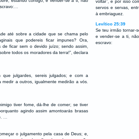
obre, estando contigo, e vender-se a ti, não
voltar’, e por isso c
escravo:…
servos e servas, ent
à embriaguez.
Levítico 25:39
Se teu irmão tornar-s
ade até sobre a cidade que se chama pelo
e vender-se a ti, nã
ginais que podereis ficar impunes? Ora,
escravo:
 de ficar sem o devido juízo; sendo assim,
obre todos os moradores da terra!”, declara
 que julgardes, sereis julgados; e com a
 medir a outros, igualmente medirão a vós.
nimigo tiver fome, dá-lhe de comer; se tiver
porquanto agindo assim amontoarás brasas
e. …
omeçar o julgamento pela casa de Deus; e,