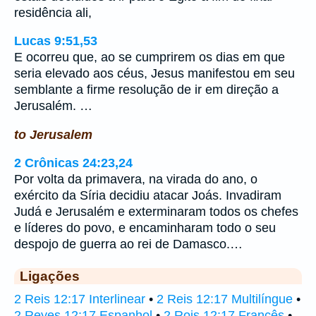
residência ali,
Lucas 9:51,53
E ocorreu que, ao se cumprirem os dias em que
seria elevado aos céus, Jesus manifestou em seu
semblante a firme resolução de ir em direção a
Jerusalém. …
to Jerusalem
2 Crônicas 24:23,24
Por volta da primavera, na virada do ano, o
exército da Síria decidiu atacar Joás. Invadiram
Judá e Jerusalém e exterminaram todos os chefes
e líderes do povo, e encaminharam todo o seu
despojo de guerra ao rei de Damasco.…
Ligações
2 Reis 12:17 Interlinear
•
2 Reis 12:17 Multilíngue
•
2 Reyes 12:17 Espanhol
•
2 Rois 12:17 Francês
•