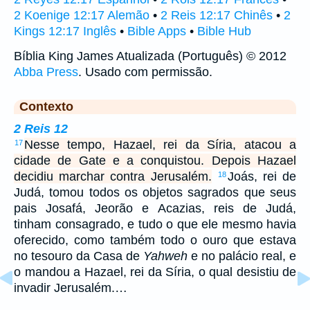
2 Koenige 12:17 Alemão
•
2 Reis 12:17 Chinês
•
2
Kings 12:17 Inglês
•
Bible Apps
•
Bible Hub
Bíblia King James Atualizada (Português) © 2012
Abba Press
. Usado com permissão.
Contexto
2 Reis 12
Nesse tempo, Hazael, rei da Síria, atacou a
17
cidade de Gate e a conquistou. Depois Hazael
decidiu marchar contra Jerusalém.
Joás, rei de
18
Judá, tomou todos os objetos sagrados que seus
pais Josafá, Jeorão e Acazias, reis de Judá,
tinham consagrado, e tudo o que ele mesmo havia
oferecido, como também todo o ouro que estava
no tesouro da Casa de
Yahweh
e no palácio real, e
o mandou a Hazael, rei da Síria, o qual desistiu de
invadir Jerusalém.…