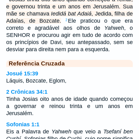
e governou trinta e um anos em Jerusalém. Sua
mãe se chamava
Iedidá bat Adaiá
, Jedida, filha de
Adaías, de Bozcate.
Ele praticou o que era
2
correto e agradável aos olhos de
Yahweh
, o
SENHOR e procurou agir em tudo de acordo com
os princípios de Davi, seu antepassado, sem se
desviar para direita nem para a esquerda.
Referência Cruzada
Josué 15:39
Láquis, Bozcate, Eglom,
2 Crônicas 34:1
Tinha Josias oito anos de idade quando começou
a governar e reinou trinta e um anos em
Jerusalém.
Sofonias 1:1
Eis a Palavra de
Yahweh
que veio a
Tsefaní ben
Cushí
, Sofonias filho de Cuchi, cujo nome significa