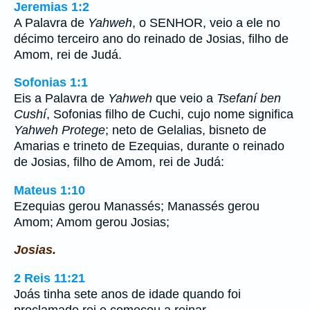
Jeremias 1:2
A Palavra de
Yahweh
, o SENHOR, veio a ele no
décimo terceiro ano do reinado de Josias, filho de
Amom, rei de Judá.
Sofonias 1:1
Eis a Palavra de
Yahweh
que veio a
Tsefaní ben
Cushí
, Sofonias filho de Cuchi, cujo nome significa
Yahweh Protege
; neto de Gelalias, bisneto de
Amarias e trineto de Ezequias, durante o reinado
de Josias, filho de Amom, rei de Judá:
Mateus 1:10
Ezequias gerou Manassés; Manassés gerou
Amom; Amom gerou Josias;
Josias.
2 Reis 11:21
Joás tinha sete anos de idade quando foi
proclamado rei e começou a reinar.