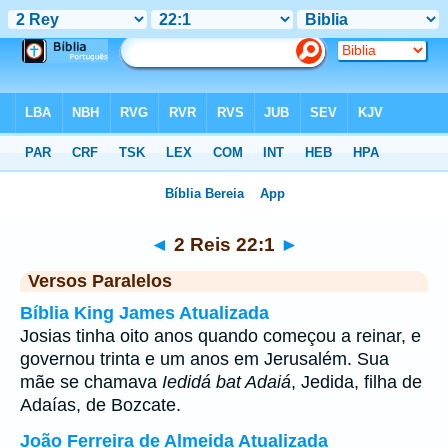
Bíblia
>
2 Reis
>
Capítulo 22
> Verso 1
◄
2 Reis 22:1
►
Versos Paralelos
Bíblia King James Atualizada
Josias tinha oito anos quando começou a reinar, e
governou trinta e um anos em Jerusalém. Sua
mãe se chamava
Iedidá bat Adaiá
, Jedida, filha de
Adaías, de Bozcate.
João Ferreira de Almeida Atualizada