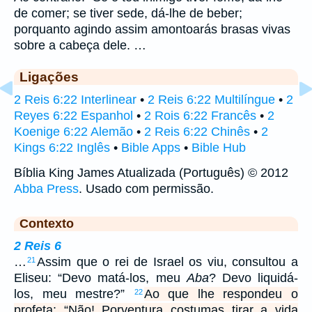
de comer; se tiver sede, dá-lhe de beber;
porquanto agindo assim amontoarás brasas vivas
sobre a cabeça dele. …
Ligações
2 Reis 6:22 Interlinear
•
2 Reis 6:22 Multilíngue
•
2
Reyes 6:22 Espanhol
•
2 Rois 6:22 Francês
•
2
Koenige 6:22 Alemão
•
2 Reis 6:22 Chinês
•
2
Kings 6:22 Inglês
•
Bible Apps
•
Bible Hub
Bíblia King James Atualizada (Português) © 2012
Abba Press
. Usado com permissão.
Contexto
2 Reis 6
…
Assim que o rei de Israel os viu, consultou a
21
Eliseu: “Devo matá-los, meu
Aba
? Devo liquidá-
los, meu mestre?”
Ao que lhe respondeu o
22
profeta: “Não! Porventura costumas tirar a vida