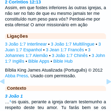
2 Coríntios 12:13
Assim, em que fostes inferiores às outras igrejas, a
não ser no fato de que eu mesmo jamais ter me
constituído num peso para vós? Perdoai-me por
esta ofensa! O amor missionário em ação
Ligações
3 João 1:7 Interlinear
•
3 João 1:7 Multilíngue
•
3
Juan 1:7 Espanhol
•
3 Jean 1:7 Francês
•
3
Johannes 1:7 Alemão
•
3 João 1:7 Chinês
•
3 John
1:7 Inglês
•
Bible Apps
•
Bible Hub
Bíblia King James Atualizada (Português) © 2012
Abba Press
. Usado com permissão.
Contexto
3 João 1
…
os quais, perante a igreja deram testemunho a
6
respeito deste teu amor. Tu farás bem se os