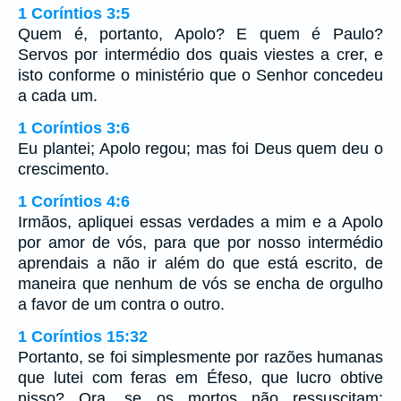
1 Coríntios 3:5
Quem é, portanto, Apolo? E quem é Paulo?
Servos por intermédio dos quais viestes a crer, e
isto conforme o ministério que o Senhor concedeu
a cada um.
1 Coríntios 3:6
Eu plantei; Apolo regou; mas foi Deus quem deu o
crescimento.
1 Coríntios 4:6
Irmãos, apliquei essas verdades a mim e a Apolo
por amor de vós, para que por nosso intermédio
aprendais a não ir além do que está escrito, de
maneira que nenhum de vós se encha de orgulho
a favor de um contra o outro.
1 Coríntios 15:32
Portanto, se foi simplesmente por razões humanas
que lutei com feras em Éfeso, que lucro obtive
nisso? Ora, se os mortos não ressuscitam: