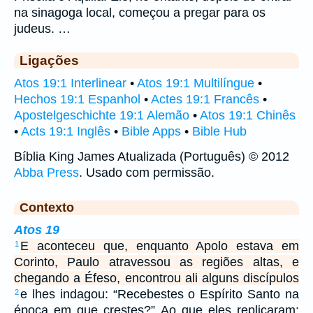
na sinagoga local, começou a pregar para os
judeus. …
Ligações
Atos 19:1 Interlinear
•
Atos 19:1 Multilíngue
•
Hechos 19:1 Espanhol
•
Actes 19:1 Francês
•
Apostelgeschichte 19:1 Alemão
•
Atos 19:1 Chinês
•
Acts 19:1 Inglês
•
Bible Apps
•
Bible Hub
Bíblia King James Atualizada (Português) © 2012
Abba Press
. Usado com permissão.
Contexto
Atos 19
E aconteceu que, enquanto Apolo estava em
1
Corinto, Paulo atravessou as regiões altas, e
chegando a Éfeso, encontrou ali alguns discípulos
e lhes indagou: “Recebestes o Espírito Santo na
2
época em que crestes?” Ao que eles replicaram: