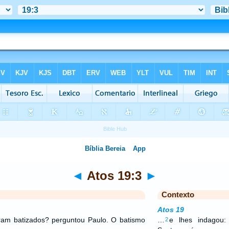
◄
Atos 19:3
►
Contexto
Atos 19
ram batizados? perguntou Paulo. O batismo
…
e lhes indagou:
2