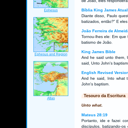
de João, eles responder
Bíblia King James Atual
Diante disso, Paulo ques
batizados, então?” E ele
João Ferreira de Almeid
Tornou-lhes ele: Em que 
batismo de João.
King James Bible
And he said unto them, 
said, Unto John's baptism
English Revised Versio
And he said, Into what 
John's baptism.
Tesouro da Escritura
Unto what.
Mateus 28:19
Portanto, ide e fazei c
discípulos, batizando-os