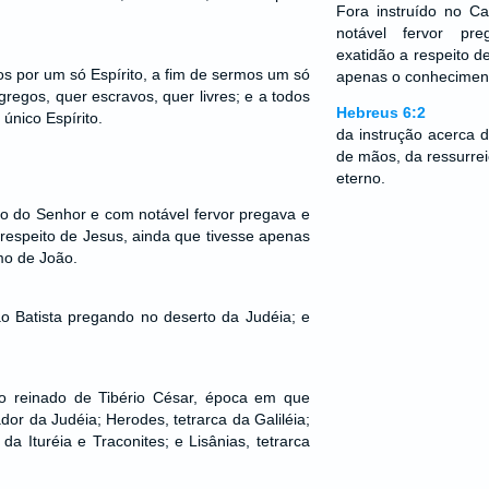
Fora instruído no 
notável fervor pr
exatidão a respeito d
os por um só Espírito, a fim de sermos um só
apenas o conheciment
gregos, quer escravos, quer livres; e a todos
Hebreus 6:2
único Espírito.
da instrução acerca 
de mãos, da ressurrei
eterno.
o do Senhor e com notável fervor pregava e
respeito de Jesus, ainda que tivesse apenas
mo de João.
o Batista pregando no deserto da Judéia; e
o reinado de Tibério César, época em que
ador da Judéia; Herodes, tetrarca da Galiléia;
 da Ituréia e Traconites; e Lisânias, tetrarca