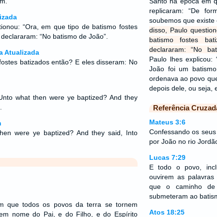
am.
Santo na época em q
replicaram: “De fo
izada
soubemos que existe 
tionou: “Ora, em que tipo de batismo fostes
disso, Paulo questio
s declararam: “No batismo de João”.
batismo fostes bat
declararam: “No b
a Atualizada
Paulo lhes explicou:
fostes batizados então? E eles disseram: No
João foi um batismo
ordenava ao povo que
depois dele, ou seja,
Unto what then were ye baptized? And they
.
Referência Cruzad
Mateus 3:6
n
Confessando os seus
then were ye baptized? And they said, Into
por João no rio Jordã
Lucas 7:29
E todo o povo, incl
ouvirem as palavras
que o caminho de 
submeteram ao batis
om que todos os povos da terra se tornem
Atos 18:25
 em nome do Pai, e do Filho, e do Espírito