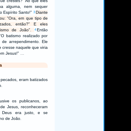
ue crestes?” Ao que eles
rma alguma, nem sequer
o Espírito Santo!”
Diante
3
nou: “Ora, em que tipo de
izados, então?” E eles
atismo de João”.
Então
4
 “O batismo realizado por
 de arrependimento. Ele
 cresse naquele que viria
 em Jesus!” …
a
 pecados, eram batizados
o.
usive os publicanos, ao
 de Jesus, reconheceram
Deus era justo, e se
mo de João.