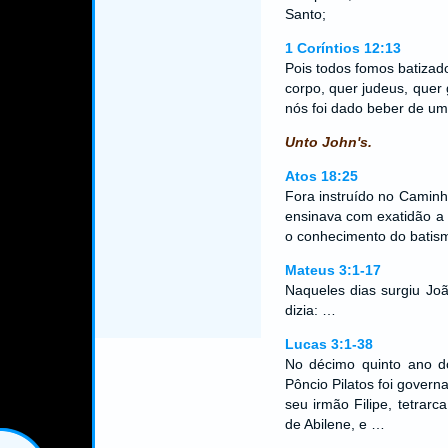
Santo;
1 Coríntios 12:13
Pois todos fomos batizad
corpo, quer judeus, quer 
nós foi dado beber de um 
Unto John's.
Atos 18:25
Fora instruído no Caminh
ensinava com exatidão a 
o conhecimento do batis
Mateus 3:1-17
Naqueles dias surgiu Joã
dizia: …
Lucas 3:1-38
No décimo quinto ano d
Pôncio Pilatos foi govern
seu irmão Filipe, tetrarca
de Abilene, e …