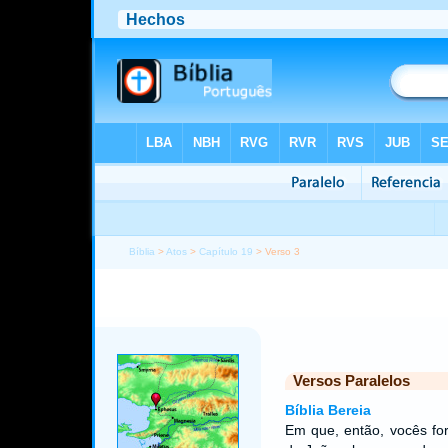
Bíblia
>
Atos
>
Capítulo 19
> Verso 3
Versos Paralelos
Bíblia Bereia
Em que, então, vocês fo