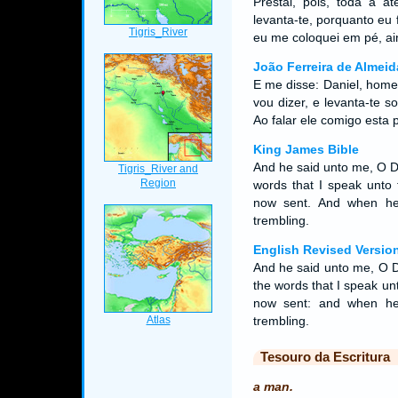
Prestai, pois, toda a a
levanta-te, porquanto eu 
eu me coloquei em pé, a
João Ferreira de Almeid
E me disse: Daniel, hom
vou dizer, e levanta-te s
Ao falar ele comigo est
King James Bible
And he said unto me, O D
words that I speak unto 
now sent. And when he
trembling.
English Revised Versio
And he said unto me, O D
the words that I speak un
now sent: and when he
trembling.
Tesouro da Escritura
a man.