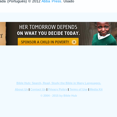
izada (Português) © 2012
Abba Press
. Usado