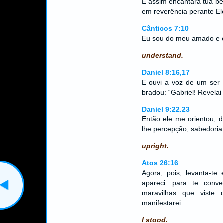
E assim encantará tua bel
em reverência perante El
Cânticos 7:10
Eu sou do meu amado e e
understand.
Daniel 8:16,17
E ouvi a voz de um ser 
bradou: “Gabriel! Revelai
Daniel 9:22,23
Então ele me orientou, di
lhe percepção, sabedori
upright.
Atos 26:16
Agora, pois, levanta-te
apareci: para te conv
maravilhas que viste
manifestarei.
I stood.