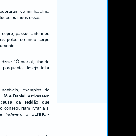
poderaram da minha alma
 todos os meus ossos.
m sopro, passou ante meu
s os pelos do meu corpo
tamente.
disse: “Ó mortal, filho do
 porquanto desejo falar
notáveis, exemplos de
, Jó e Daniel, estivessem
 causa da retidão que
 conseguiriam livrar a si
 de
Yahweh
, o SENHOR