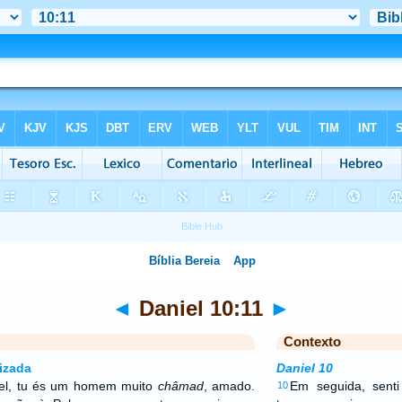
◄
Daniel 10:11
►
Contexto
izada
Daniel 10
iel, tu és um homem muito
châmad
, amado.
Em seguida, sent
10