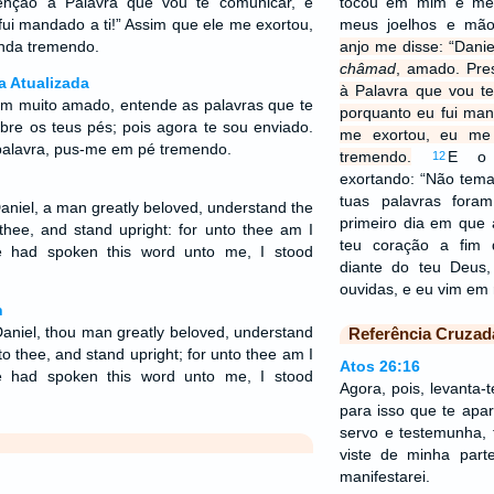
tenção à Palavra que vou te comunicar, e
tocou em mim e me 
fui mandado a ti!” Assim que ele me exortou,
meus joelhos e mão
inda tremendo.
anjo me disse: “Dani
châmad
, amado. Pres
a Atualizada
à Palavra que vou te
em muito amado, entende as palavras que te
porquanto eu fui man
obre os teus pés; pois agora te sou enviado.
me exortou, eu me
a palavra, pus-me em pé tremendo.
tremendo.
E o 
12
exortando: “Não tema
tuas palavras fora
aniel, a man greatly beloved, understand the
primeiro dia em que 
thee, and stand upright: for unto thee am I
teu coração a fim 
 had spoken this word unto me, I stood
diante do teu Deus
ouvidas, e eu vim em
n
aniel, thou man greatly beloved, understand
Referência Cruzad
to thee, and stand upright; for unto thee am I
Atos 26:16
 had spoken this word unto me, I stood
Agora, pois, levanta-
para isso que te apar
servo e testemunha, 
viste de minha par
manifestarei.