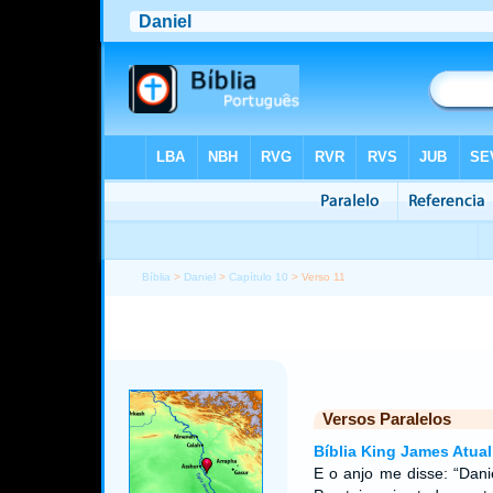
Bíblia
>
Daniel
>
Capítulo 10
> Verso 11
Versos Paralelos
Bíblia King James Atual
E o anjo me disse: “Dan