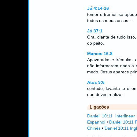
Jó 4:14-16
temor e tremor se apode
todos os meus ossos.…
Jó 37:1
Ora, diante de tudo isso
do peito.
Marcos 16:8
Apavoradas e trêmulas, a
não informaram nada a 
medo. Jesus aparece pri
Atos 9:6
contudo, levanta-te e en
que deves realizar.
Ligações
Daniel 10:11 Interlinear
Espanhol
•
Daniel 10:11 
Chinês
•
Daniel 10:11 Ing