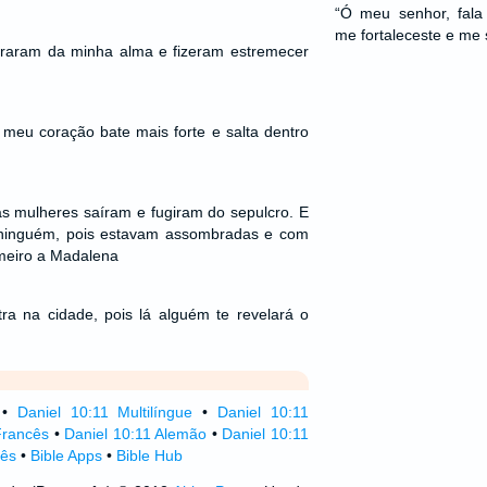
“Ó meu senhor, fala
me fortaleceste e me 
raram da minha alma e fizeram estremecer
, meu coração bate mais forte e salta dentro
s mulheres saíram e fugiram do sepulcro. E
ninguém, pois estavam assombradas e com
meiro a Madalena
tra na cidade, pois lá alguém te revelará o
•
Daniel 10:11 Multilíngue
•
Daniel 10:11
Francês
•
Daniel 10:11 Alemão
•
Daniel 10:11
lês
•
Bible Apps
•
Bible Hub