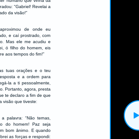
ser humano que vinha da
bradou: “Gabriel! Revelai a
ado da visão!”
aproximou de onde eu
ado, e caí prostrado, com
ão. Mas ele me acudiu e
ei, ó filho do homem, eis
ere aos tempos do fim!”
 as tuas orações e o teu
resposta e a ordem para
egá-la a ti pessoalmente,
o. Portanto, agora, presta
e te declaro a fim de que
visão que tiveste:
u a palavra: “Não temas,
lho do homem! Paz seja
 tem bom ânimo. E quando
brei as forças e respondi: