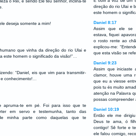
E ouvi a voz de um 
eza o Rei, e sendo Ele teu senhor, inclina-te
direção do rio Ulai e 
e.
este homem o signific
Daniel 8:17
le deseja somente a mim!
Assim que ele se 
estava, fiquei apavor
o rosto rente ao ch
explicou-me: “Entend
humano que vinha da direção do rio Ulai e
que esta visão se ref
 a este homem o significado da visão!”…
Daniel 9:23
Assim que iniciaste
zendo: “Daniel, eis que vim para transmitir-
clamor, houve uma 
a e conhecimento!…
que eu a viesse entr
pois tu és muito amad
atenção na Palavra qu
possas compreender a 
 e apruma-te em pé. Foi para isso que te
Daniel 10:19
erter em servo e testemunha, tanto das
Então ele me dirigi
 de minha parte como daquelas que te
Deus te ama, ó fi
contigo! Sê forte e
ele falou comigo, reco