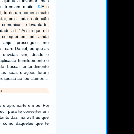
ajudou a levantar; mas
s tremiam muito.
E o
11
el, tu és um homem muito
tai, pois, toda a atenção
 comunicar, e levanta-te,
dado a ti!” Assim que ele
 coloquei em pé, ainda
anjo prosseguiu me
s, caro Daniel, porque as
m ouvidas sim; desde o
aplicaste humildemente o
de buscar entendimento
, as suas orações foram
 resposta ao teu clamor.…
a
te e apruma-te em pé. Foi
eci: para te converter em
tanto das maravilhas que
te como daquelas que te