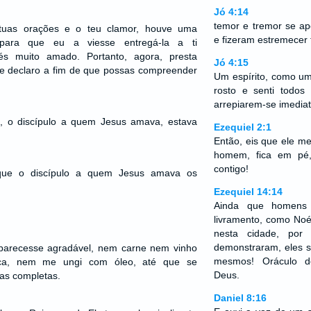
Jó 4:14
temor e tremor se a
 tuas orações e o teu clamor, houve uma
e fizeram estremecer
ara que eu a viesse entregá-la a ti
és muito amado. Portanto, agora, presta
Jó 4:15
te declaro a fim de que possas compreender
Um espírito, como u
rosto e senti todo
arrepiarem-se imedia
, o discípulo a quem Jesus amava, estava
Ezequiel 2:1
Então, eis que ele me 
homem, fica em pé,
contigo!
 que o discípulo a quem Jesus amava os
Ezequiel 14:14
Ainda que homens 
livramento, como Noé
nesta cidade, por
demonstraram, eles só
arecesse agradável, nem carne nem vinho
mesmos! Oráculo
ca, nem me ungi com óleo, até que se
Deus.
as completas.
Daniel 8:16