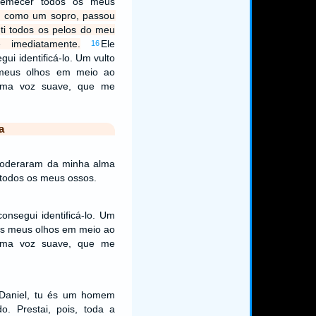
tremecer todos os meus
, como um sopro, passou
ti todos os pelos do meu
e imediatamente.
Ele
16
ui identificá-lo. Um vulto
 meus olhos em meio ao
i uma voz suave, que me
a
poderaram da minha alma
 todos os meus ossos.
onsegui identificá-lo. Um
dos meus olhos em meio ao
i uma voz suave, que me
“Daniel, tu és um homem
o. Prestai, pois, toda a