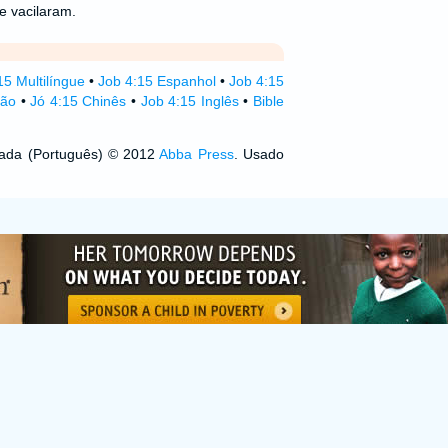
e vacilaram.
15 Multilíngue
•
Job 4:15 Espanhol
•
Job 4:15
mão
•
Jó 4:15 Chinês
•
Job 4:15 Inglês
•
Bible
izada (Português) © 2012
Abba Press
. Usado