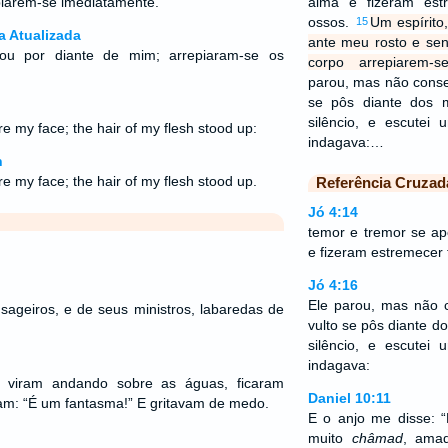
piarem-se imediatamente.
alma e fizeram es
ossos.
Um espírito
15
a Atualizada
ante meu rosto e sen
sou por diante de mim; arrepiaram-se os
corpo arrepiarem-s
parou, mas não conseg
se pôs diante dos
silêncio, e escute
e my face; the hair of my flesh stood up:
indagava:…
n
e my face; the hair of my flesh stood up.
Referência Cruzad
Jó 4:14
temor e tremor se a
e fizeram estremecer
Jó 4:16
Ele parou, mas não c
ageiros, e de seus ministros, labaredas de
vulto se pôs diante 
silêncio, e escute
indagava:
o viram andando sobre as águas, ficaram
Daniel 10:11
am: “É um fantasma!” E gritavam de medo.
E o anjo me disse: 
muito
châmad
, amad