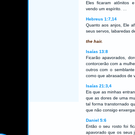
Eles ficaram atônitos 
vendo um espírito. …
Hebreus 1:7,14
Quanto aos anjos, Ele af
seus servos, labaredas d
the hair.
Isaías 13:8
Ficarão apavorados, dor
contorcerão com a mulher
outros com o semblante 
como que abrasados de 
Isaías 21:3,4
Eis que as minhas entran
que as dores de uma mul
tal forma transtornado q
que não consigo enxerga
Daniel 5:6
Então o seu rosto foi fi
apavorado que os seus j