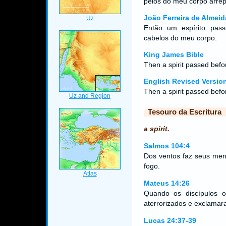
pelos do meu corpo arre
João Ferreira de Almeid
Então um espírito pas
cabelos do meu corpo.
King James Bible
Then a spirit passed befor
English Revised Versio
Then a spirit passed befor
Tesouro da Escritura
a spirit.
Salmos 104:4
Dos ventos faz seus mens
fogo.
Mateus 14:26
Quando os discípulos 
aterrorizados e exclamar
Lucas 24:37-39