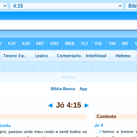
◄
Jó 4:15
►
Contexto
izada
Jó 4
ro, passou ante meu rosto e senti todos os
…
temor e tremor
14