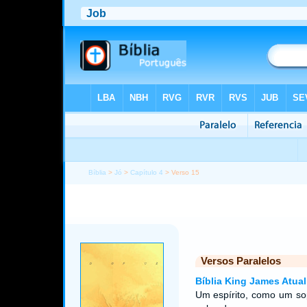
Bíblia
>
Jó
>
Capítulo 4
> Verso 15
Versos Paralelos
Bíblia King James Atual
Um espírito, como um sop