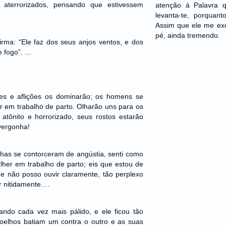
e aterrorizados, pensando que estivessem
atenção à Palavra 
levanta-te, porquan
Assim que ele me ex
pé, ainda tremendo.
irma: “Ele faz dos seus anjos ventos, e dos
e fogo”. …
es e aflições os dominarão; os homens se
 em trabalho de parto. Olharão uns para os
atônito e horrorizado, seus rostos estarão
vergonha!
has se contorceram de angústia, senti como
her em trabalho de parto; eis que estou de
ue não posso ouvir claramente, tão perplexo
r nitidamente.…
cando cada vez mais pálido, e ele ficou tão
oelhos batiam um contra o outro e as suas