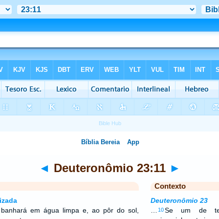
◄
Deuteronômio 23:11
►
Contexto
izada
Deuteronômio 23
 banhará em água limpa e, ao pôr do sol,
…
Se um de teu
10