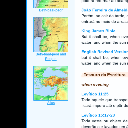
poderá retornar ao acam
João Ferreira de Almeid
Porém, ao cair da tarde, 
entrará no meio do arrai
King James Bible
But it shall be, when e
water: and when the sun 
English Revised Versio
but it shall be, when ev
water: and when the sun i
Tesouro da Escritura
when evening
Levítico 11:25
Todo aquele que transpor
ficará impuro até o pôr do
Levítico 15:17-23
Toda veste ou objeto de
deverão ser lavados em á