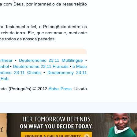
a com Deus, por intermédio da ressurreição
 a Testemunha fiel, o Primogênito dentre os
reis da terra. Ele, que nos ama e, mediante
 de todos os nossos pecados,
rlinear
•
Deuteronômio 23:11 Multilíngue
•
anhol
•
Deutéronome 23:11 Francês
•
5 Mose
nômio 23:11 Chinês
•
Deuteronomy 23:11
e Hub
izada (Português) © 2012
Abba Press
. Usado