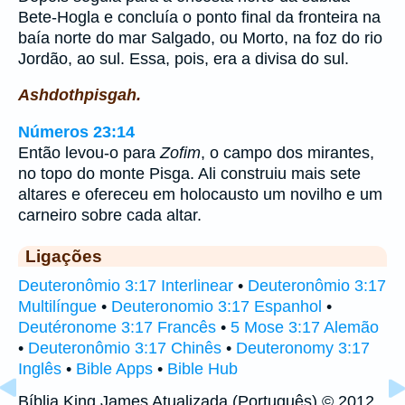
Bete-Hogla e concluía o ponto final da fronteira na
baía norte do mar Salgado, ou Morto, na foz do rio
Jordão, ao sul. Essa, pois, era a divisa do sul.
Ashdothpisgah.
Números 23:14
Então levou-o para
Zofim
, o campo dos mirantes,
no topo do monte Pisga. Ali construiu mais sete
altares e ofereceu em holocausto um novilho e um
carneiro sobre cada altar.
Ligações
Deuteronômio 3:17 Interlinear
•
Deuteronômio 3:17
Multilíngue
•
Deuteronomio 3:17 Espanhol
•
Deutéronome 3:17 Francês
•
5 Mose 3:17 Alemão
•
Deuteronômio 3:17 Chinês
•
Deuteronomy 3:17
Inglês
•
Bible Apps
•
Bible Hub
Bíblia King James Atualizada (Português) © 2012