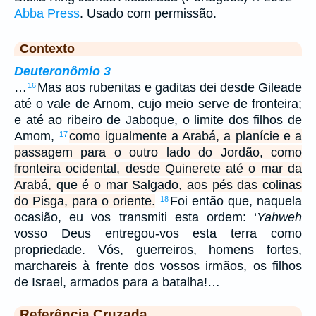
Abba Press
. Usado com permissão.
Contexto
Deuteronômio 3
…
Mas aos rubenitas e gaditas dei desde Gileade
16
até o vale de Arnom, cujo meio serve de fronteira;
e até ao ribeiro de Jaboque, o limite dos filhos de
Amom,
como igualmente a Arabá, a planície e a
17
passagem para o outro lado do Jordão, como
fronteira ocidental, desde Quinerete até o mar da
Arabá, que é o mar Salgado, aos pés das colinas
do Pisga, para o oriente.
Foi então que, naquela
18
ocasião, eu vos transmiti esta ordem: ‘
Yahweh
vosso Deus entregou-vos esta terra como
propriedade. Vós, guerreiros, homens fortes,
marchareis à frente dos vossos irmãos, os filhos
de Israel, armados para a batalha!…
Referência Cruzada