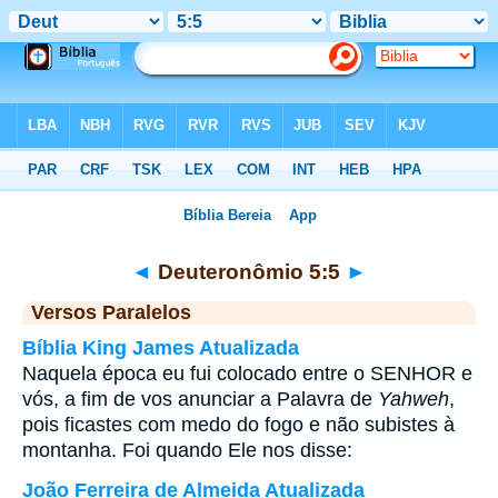
Bíblia
>
Deuteronômio
>
Capítulo 5
> Verso 5
◄
Deuteronômio 5:5
►
Versos Paralelos
Bíblia King James Atualizada
Naquela época eu fui colocado entre o SENHOR e
vós, a fim de vos anunciar a Palavra de
Yahweh
,
pois ficastes com medo do fogo e não subistes à
montanha. Foi quando Ele nos disse:
João Ferreira de Almeida Atualizada