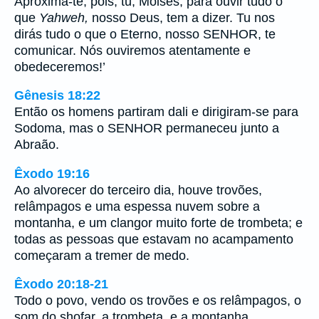
Aproxima-te, pois, tu, Moisés, para ouvir tudo o
que
Yahweh,
nosso Deus, tem a dizer. Tu nos
dirás tudo o que o Eterno, nosso SENHOR, te
comunicar. Nós ouviremos atentamente e
obedeceremos!’
Gênesis 18:22
Então os homens partiram dali e dirigiram-se para
Sodoma, mas o SENHOR permaneceu junto a
Abraão.
Êxodo 19:16
Ao alvorecer do terceiro dia, houve trovões,
relâmpagos e uma espessa nuvem sobre a
montanha, e um clangor muito forte de trombeta; e
todas as pessoas que estavam no acampamento
começaram a tremer de medo.
Êxodo 20:18-21
Todo o povo, vendo os trovões e os relâmpagos, o
som do shofar, a trombeta, e a montanha