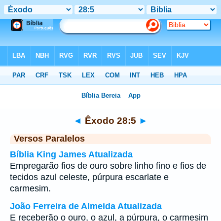
Bíblia
>
Êxodo
>
Capítulo 28
> Verso 5
◄
Êxodo 28:5
►
Versos Paralelos
Bíblia King James Atualizada
Empregarão fios de ouro sobre linho fino e fios de
tecidos azul celeste, púrpura escarlate e
carmesim.
João Ferreira de Almeida Atualizada
E receberão o ouro, o azul, a púrpura, o carmesim