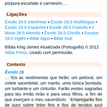
púrpura-escarlate e carmesim.…
Ligações
Êxodo 28:5 Interlinear
•
Êxodo 28:5 Multilíngue
•
Éxodo 28:5 Espanhol
•
Exode 28:5 Francês
•
2
Mose 28:5 Alemão
•
Êxodo 28:5 Chinês
•
Exodus
28:5 Inglês
•
Bible Apps
•
Bible Hub
Bíblia King James Atualizada (Português) © 2012
Abba Press
. Usado com permissão.
Contexto
Êxodo 28
…
Eis as vestimentas que farão: um peitoral, um
4
colete sacerdotal, um manto, uma túnica bordada,
um turbante e um cinturão. Farão vestes sagradas
para teu irmão Arão e para seus filhos, a fim de
que exerçam o meu sacerdócio.
Empregarão fios
5
de ouro sobre linho fino e fios de tecidos azul