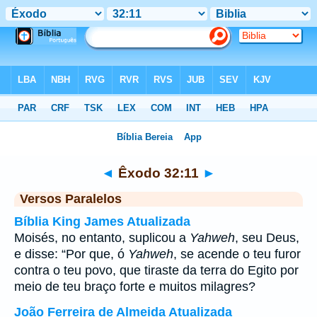
Bíblia
>
Êxodo
>
Capítulo 32
> Verso 11
◄
Êxodo 32:11
►
Versos Paralelos
Bíblia King James Atualizada
Moisés, no entanto, suplicou a
Yahweh
, seu Deus,
e disse: “Por que, ó
Yahweh
, se acende o teu furor
contra o teu povo, que tiraste da terra do Egito por
meio de teu braço forte e muitos milagres?
João Ferreira de Almeida Atualizada