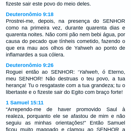
fizeste sair este povo do meio deles.
Deuteronômio 9:18
Prostrei-me, depois, na presença do SENHOR
como na primeira vez, durante quarenta dias e
quarenta noites. Não comi pão nem bebi água, por
causa do pecado que tínheis cometido, fazendo o
que era mau aos olhos de Yahweh ao ponto de
inflamardes a sua cólera.
Deuteronômio 9:26
Roguei então ao SENHOR: ‘
Yahweh
, ó Eterno,
meu SENHOR! Não destruas o teu povo, a tua
herança! Tu o resgataste com a tua grandeza; tu o
libertaste e o fizeste sair do Egito com braço forte!
1 Samuel 15:11
“Arrependo-me de haver promovido Saul à
realeza, porquanto ele se afastou de mim e não
seguiu as minhas orientações!” Então Samuel
ficou muito magoado e clamou ao SENHOR a