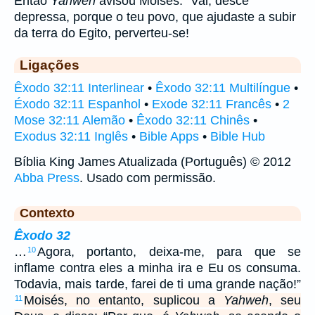
Então
Yahweh
avisou Moisés: “Vai, desce
depressa, porque o teu povo, que ajudaste a subir
da terra do Egito, perverteu-se!
Ligações
Êxodo 32:11 Interlinear
•
Êxodo 32:11 Multilíngue
•
Éxodo 32:11 Espanhol
•
Exode 32:11 Francês
•
2
Mose 32:11 Alemão
•
Êxodo 32:11 Chinês
•
Exodus 32:11 Inglês
•
Bible Apps
•
Bible Hub
Bíblia King James Atualizada (Português) © 2012
Abba Press
. Usado com permissão.
Contexto
Êxodo 32
…
Agora, portanto, deixa-me, para que se
10
inflame contra eles a minha ira e Eu os consuma.
Todavia, mais tarde, farei de ti uma grande nação!”
Moisés, no entanto, suplicou a
Yahweh
, seu
11