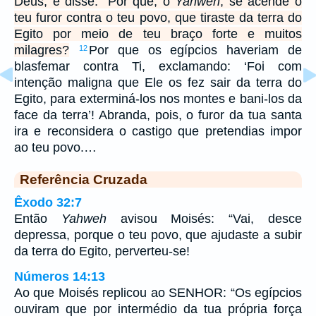
Deus, e disse: “Por que, ó
Yahweh
, se acende o
teu furor contra o teu povo, que tiraste da terra do
Egito por meio de teu braço forte e muitos
milagres?
Por que os egípcios haveriam de
12
blasfemar contra Ti, exclamando: ‘Foi com
intenção maligna que Ele os fez sair da terra do
Egito, para exterminá-los nos montes e bani-los da
face da terra’! Abranda, pois, o furor da tua santa
ira e reconsidera o castigo que pretendias impor
ao teu povo.…
Referência Cruzada
Êxodo 32:7
Então
Yahweh
avisou Moisés: “Vai, desce
depressa, porque o teu povo, que ajudaste a subir
da terra do Egito, perverteu-se!
Números 14:13
Ao que Moisés replicou ao SENHOR: “Os egípcios
ouviram que por intermédio da tua própria força