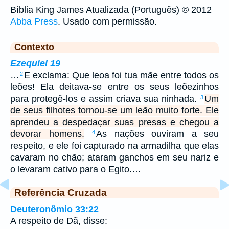
Bíblia King James Atualizada (Português) © 2012
Abba Press
. Usado com permissão.
Contexto
Ezequiel 19
…
E exclama: Que leoa foi tua mãe entre todos os
2
leões! Ela deitava-se entre os seus leõezinhos
para protegê-los e assim criava sua ninhada.
Um
3
de seus filhotes tornou-se um leão muito forte. Ele
aprendeu a despedaçar suas presas e chegou a
devorar homens.
As nações ouviram a seu
4
respeito, e ele foi capturado na armadilha que elas
cavaram no chão; ataram ganchos em seu nariz e
o levaram cativo para o Egito.…
Referência Cruzada
Deuteronômio 33:22
A respeito de Dã, disse: