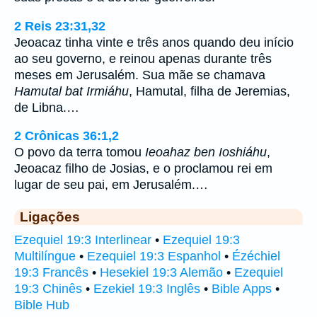
2 Reis 23:31,32
Jeoacaz tinha vinte e três anos quando deu início
ao seu governo, e reinou apenas durante três
meses em Jerusalém. Sua mãe se chamava
Hamutal bat Irmiáhu
, Hamutal, filha de Jeremias,
de Libna.…
2 Crônicas 36:1,2
O povo da terra tomou
Ieoahaz ben Ioshiáhu
,
Jeoacaz filho de Josias, e o proclamou rei em
lugar de seu pai, em Jerusalém.…
Ligações
Ezequiel 19:3 Interlinear
•
Ezequiel 19:3
Multilíngue
•
Ezequiel 19:3 Espanhol
•
Ézéchiel
19:3 Francês
•
Hesekiel 19:3 Alemão
•
Ezequiel
19:3 Chinês
•
Ezekiel 19:3 Inglês
•
Bible Apps
•
Bible Hub