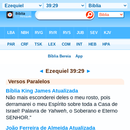
Bíblia
>
Ezequiel
>
Capítulo 39
> Verso 29
◄
Ezequiel 39:29
►
Versos Paralelos
Bíblia King James Atualizada
Não mais esconderei deles o meu rosto, pois
derramarei o meu Espírito sobre toda a Casa de
Israel! Palavra de
Yahweh
, o Soberano e Eterno
SENHOR.”
João Ferreira de Almeida Atualizada