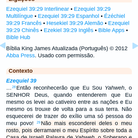
Ezequiel 39:29 Interlinear
•
Ezequiel 39:29
Multilíngue
•
Ezequiel 39:29 Espanhol
•
Ézéchiel
39:29 Francês
•
Hesekiel 39:29 Alemão
•
Ezequiel
39:29 Chinês
•
Ezekiel 39:29 Inglês
•
Bible Apps
•
Bible Hub
Bíblia King James Atualizada (Português) © 2012
Abba Press
. Usado com permissão.
Contexto
Ezequiel 39
…
Então reconhecerão que Eu Sou
Yahweh
, o
28
SENHOR Deus, quando entenderem que Eu
mesmo os levei ao cativeiro entre as nações e Eu
mesmo os trouxe de volta para a sua terra. Não
esquecerei de trazer do exílio uma só pessoa do
meu povo!
Não mais esconderei deles o meu
29
rosto, pois derramarei o meu Espírito sobre toda a
Casa de Israel! Palavra de
Yahweh
, o Soberano e