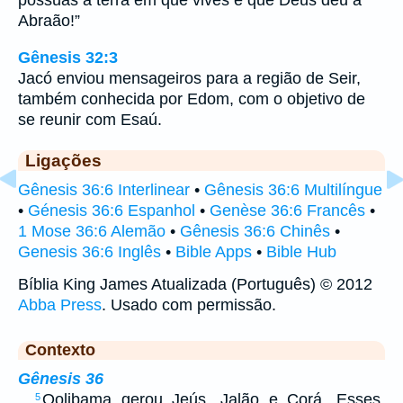
Abraão!”
Gênesis 32:3
Jacó enviou mensageiros para a região de Seir,
também conhecida por Edom, com o objetivo de
se reunir com Esaú.
Ligações
Gênesis 36:6 Interlinear
•
Gênesis 36:6 Multilíngue
•
Génesis 36:6 Espanhol
•
Genèse 36:6 Francês
•
1 Mose 36:6 Alemão
•
Gênesis 36:6 Chinês
•
Genesis 36:6 Inglês
•
Bible Apps
•
Bible Hub
Bíblia King James Atualizada (Português) © 2012
Abba Press
. Usado com permissão.
Contexto
Gênesis 36
…
Oolibama gerou Jeús, Jalão e Corá. Esses,
5