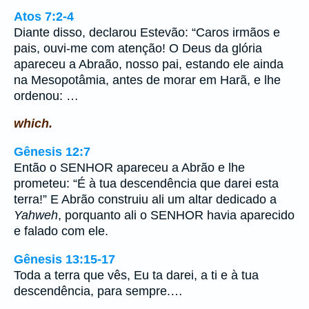
Atos 7:2-4
Diante disso, declarou Estevão: “Caros irmãos e
pais, ouvi-me com atenção! O Deus da glória
apareceu a Abraão, nosso pai, estando ele ainda
na Mesopotâmia, antes de morar em Harã, e lhe
ordenou: …
which.
Gênesis 12:7
Então o SENHOR apareceu a Abrão e lhe
prometeu: “É à tua descendência que darei esta
terra!” E Abrão construiu ali um altar dedicado a
Yahweh
, porquanto ali o SENHOR havia aparecido
e falado com ele.
Gênesis 13:15-17
Toda a terra que vês, Eu ta darei, a ti e à tua
descendência, para sempre.…