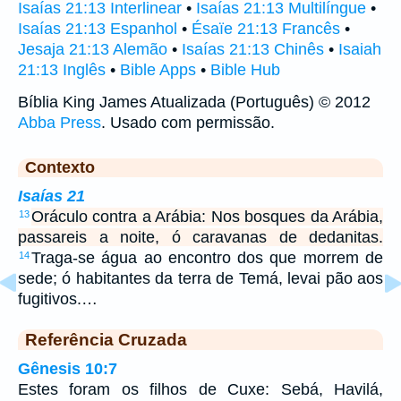
Isaías 21:13 Interlinear
•
Isaías 21:13 Multilíngue
•
Isaías 21:13 Espanhol
•
Ésaïe 21:13 Francês
•
Jesaja 21:13 Alemão
•
Isaías 21:13 Chinês
•
Isaiah
21:13 Inglês
•
Bible Apps
•
Bible Hub
Bíblia King James Atualizada (Português) © 2012
Abba Press
. Usado com permissão.
Contexto
Isaías 21
Oráculo contra a Arábia: Nos bosques da Arábia,
13
passareis a noite, ó caravanas de dedanitas.
Traga-se água ao encontro dos que morrem de
14
sede; ó habitantes da terra de Temá, levai pão aos
fugitivos.…
Referência Cruzada
Gênesis 10:7
Estes foram os filhos de Cuxe: Sebá, Havilá,