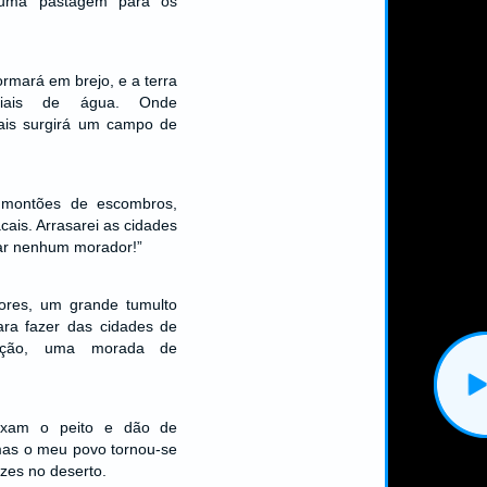
 uma pastagem para os
ormará em brejo, e a terra
iais de água. Onde
ais surgirá um campo de
 montões de escombros,
ais. Arrasarei as cidades
ar nenhum morador!”
ores, um grande tumulto
ara fazer das cidades de
ação, uma morada de
aixam o peito e dão de
mas o meu povo tornou-se
zes no deserto.