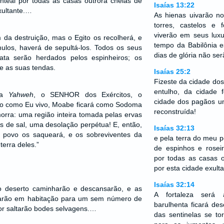
anteai por todas as casas outrora cheias de
Isaías 13:22
exultante.…
As hienas uivarão no
torres, castelos e 
viverão em seus luxu
 da destruição, mas o Egito os recolherá, e
tempo da Babilônia e
ulos, haverá de sepultá-los. Todos os seus
dias de glória não se
ata serão herdados pelos espinheiros; os
e as suas tendas.
Isaías 25:2
Fizeste da cidade do
entulho, da cidade f
rma
Yahweh
, o SENHOR dos Exércitos, o
cidade dos pagãos u
erto como Eu vivo, Moabe ficará como Sodoma
reconstruída!
rra: uma região inteira tomada pelas ervas
 de sal, uma desolação perpétua! E, então,
Isaías 32:13
povo os saqueará, e os sobreviventes da
e pela terra do meu p
erra deles.”
de espinhos e roseir
por todas as casas o
por esta cidade exulta
Isaías 32:14
o deserto caminharão e descansarão, e as
A fortaleza será 
marão em habitação para um sem número de
barulhenta ficará des
dor saltarão bodes selvagens.…
das sentinelas se to