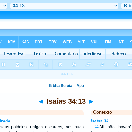
◄
Isaías 34:13
►
Contexto
izada
Isaías 34
eus palácios, urtigas e cardos, nas suas
…
Ali não haverá
12