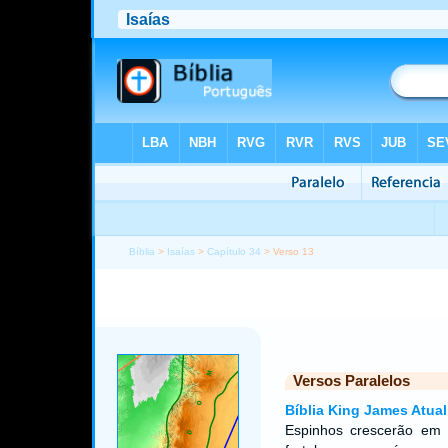
Bíblia
>
Isaías
>
Capítulo 34
> Verso 13
Versos Paralelos
Bíblia King James Atual
Espinhos crescerão em s