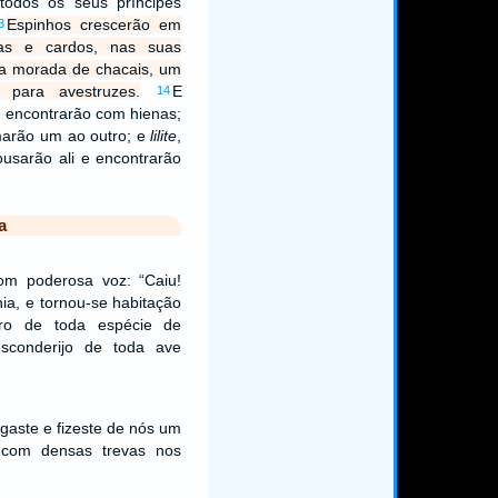
todos os seus príncipes
Espinhos crescerão em
3
igas e cardos, nas suas
ma morada de chacais, um
 para avestruzes.
E
14
e encontrarão com hienas;
marão um ao outro; e
lilite
,
ousarão ali e encontrarão
a
om poderosa voz: “Caiu!
ia, e tornou-se habitação
ro de toda espécie de
esconderijo de toda ave
gaste e fizeste de nós um
e com densas trevas nos