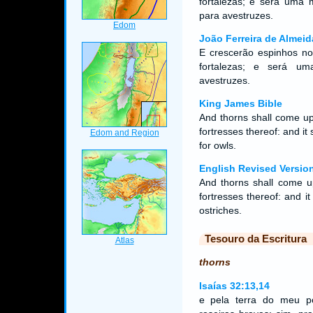
fortalezas; e será uma
para avestruzes.
João Ferreira de Almeid
E crescerão espinhos no
fortalezas; e será um
avestruzes.
King James Bible
And thorns shall come up
fortresses thereof: and it
for owls.
English Revised Versio
And thorns shall come up
fortresses thereof: and it
ostriches.
Tesouro da Escritura
thorns
Isaías 32:13,14
e pela terra do meu po