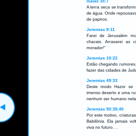
Isaías 35:7
A terra seca se transfor
de água. Onde repousava
de papiros.
Jeremias 9:11
Farei de Jerusalém m
chacais. Arrasarei as
morador!”
Jeremias 10:22
Estão chegando rumores,
fazer das cidades de Ju
Jeremias 49:33
Deste modo Hazor se 
imenso deserto e uma ruí
nenhum ser humano nela 
Jeremias 50:39,40
Por este motivo, criatur
Babilônia. Ela jamais v
viva no futuro.…