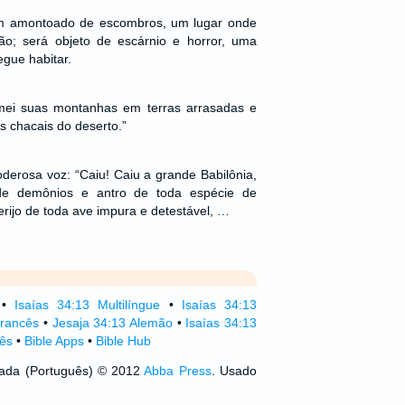
um amontoado de escombros, um lugar onde
ão; será objeto de escárnio e horror, uma
gue habitar.
ormei suas montanhas em terras arrasadas e
s chacais do deserto.”
derosa voz: “Caiu! Caiu a grande Babilônia,
 de demônios e antro de toda espécie de
rijo de toda ave impura e detestável, …
•
Isaías 34:13 Multilíngue
•
Isaías 34:13
Francês
•
Jesaja 34:13 Alemão
•
Isaías 34:13
lês
•
Bible Apps
•
Bible Hub
izada (Português) © 2012
Abba Press
. Usado