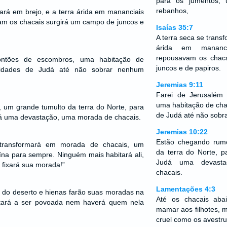
para os jumentos,
rebanhos,
mará em brejo, e a terra árida em mananciais
m os chacais surgirá um campo de juncos e
Isaías 35:7
A terra seca se transf
árida em mananc
repousavam os chac
ontões de escombros, uma habitação de
juncos e de papiros.
 cidades de Judá até não sobrar nenhum
Jeremias 9:11
Farei de Jerusalém
uma habitação de chac
 um grande tumulto da terra do Norte, para
de Judá até não sobr
dá uma devastação, uma morada de chacais.
Jeremias 10:22
Estão chegando rum
transformará em morada de chacais, um
da terra do Norte, p
na para sempre. Ninguém mais habitará ali,
Judá uma devast
fixará sua morada!”
chacais.
Lamentações 4:3
as do deserto e hienas farão suas moradas na
Até os chacais ab
oltará a ser povoada nem haverá quem nela
mamar aos filhotes, 
cruel como os avestru