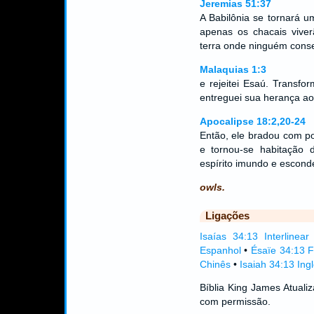
Jeremias 51:37
A Babilônia se tornará 
apenas os chacais viver
terra onde ninguém conse
Malaquias 1:3
e rejeitei Esaú. Transf
entreguei sua herança ao
Apocalipse 18:2,20-24
Então, ele bradou com po
e tornou-se habitação
espírito imundo e esconde
owls.
Ligações
Isaías 34:13 Interlinear
Espanhol
•
Ésaïe 34:13 
Chinês
•
Isaiah 34:13 Ing
Bíblia King James Atual
com permissão.