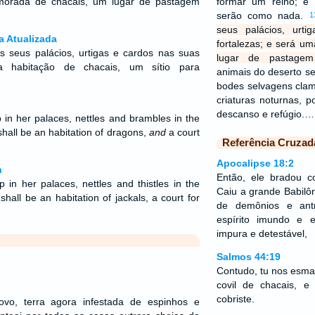
 morada de chacais, um lugar de pastagem
formar um reino; e 
serão como nada.
1
seus palácios, urt
a Atualizada
fortalezas; e será u
s seus palácios, urtigas e cardos nas suas
lugar de pastagem
a habitação de chacais, um sítio para
animais do deserto s
bodes selvagens cla
criaturas noturnas, p
descanso e refúgio.…
 in her palaces, nettles and brambles in the
 shall be an habitation of dragons,
and
a court
Referência Cruzad
Apocalipse 18:2
n
Então, ele bradou c
 in her palaces, nettles and thistles in the
Caiu a grande Babilôn
 shall be an habitation of jackals, a court for
de demônios e ant
espírito imundo e 
impura e detestável,
Salmos 44:19
Contudo, tu nos esma
covil de chacais, 
cobriste.
vo, terra agora infestada de espinhos e