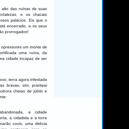
 alto das ruínas de suas
fortalezas, e os chacais
osos palácios. Eis que o
stá encerrado, e os seus
rão prorrogados!
s opressores um monte de
ortificada uma ruína, da
ma cidade incapaz de ser
ovo, terra agora infestada
as bravas; sim, pranteai
utrora cheias de júbilo e
nte.
abandonada, a cidade
erta, a cidadela e a torre
rnarão covis, uma delícia