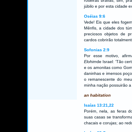
roseiras bravas; sim, pr
júbilo e por esta cidade 
Oséias 9:6
Vede! Eis que eles fogem
Mênfis, a cidade dos túm
preciosos objetos de pr
cardos cobrirão totalment
Sofonias 2:9
Por esse motivo, afi
Elohim
de Israel: ‘Tão c
e os amonitas como Gomo
daninhas e imensos poços
o remanescente do meu 
minha nação possuirão a t
an habitation
Isaías 13:21,22
Porém, nela, as feras d
suas casas se transfor
chacais e corujas; ao re