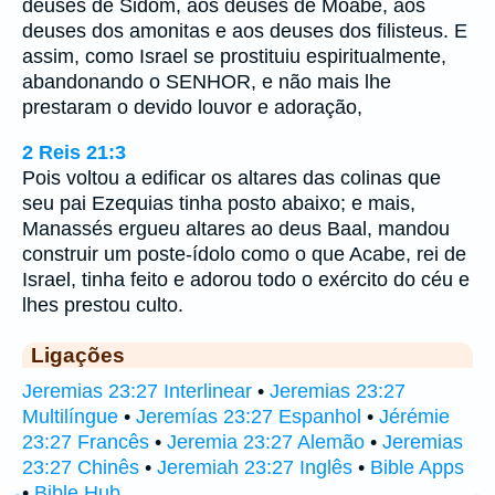
deuses de Sidom, aos deuses de Moabe, aos
deuses dos amonitas e aos deuses dos filisteus. E
assim, como Israel se prostituiu espiritualmente,
abandonando o SENHOR, e não mais lhe
prestaram o devido louvor e adoração,
2 Reis 21:3
Pois voltou a edificar os altares das colinas que
seu pai Ezequias tinha posto abaixo; e mais,
Manassés ergueu altares ao deus Baal, mandou
construir um poste-ídolo como o que Acabe, rei de
Israel, tinha feito e adorou todo o exército do céu e
lhes prestou culto.
Ligações
Jeremias 23:27 Interlinear
•
Jeremias 23:27
Multilíngue
•
Jeremías 23:27 Espanhol
•
Jérémie
23:27 Francês
•
Jeremia 23:27 Alemão
•
Jeremias
23:27 Chinês
•
Jeremiah 23:27 Inglês
•
Bible Apps
•
Bible Hub