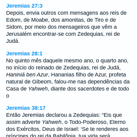
Jeremias 27:3
Depois, envia outros com mensagens aos reis de
Edom, de Moabe, dos amonitas, de Tiro e de
Sidom, por meio dos mensageiros que vêm a
Jerusalém encontrar-se com Zedequias, rei de
Judá.
Jeremias 28:1
No quinto mês daquele mesmo ano, o quarto ano,
no início do reinado de Zedequias, rei de Judá,
Haniniá ben Azur
, Hananias filho de Azur, profeta
natural de Gibeom, falou-me nas dependências da
Casa de
Yahweh
, diante dos sacerdotes e de todo
o
Jeremias 38:17
Então Jeremias declarou a Zedequias: “Eis que
assim adverte
Yahweh
, o Todo-Poderoso, Eterno
dos Exércitos, Deus de Israel: ‘Se te renderes aos
príncipes do rei da Babilônia, tua vida será