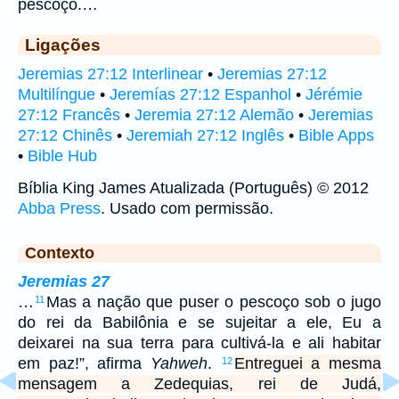
pescoço.…
Ligações
Jeremias 27:12 Interlinear
•
Jeremias 27:12
Multilíngue
•
Jeremías 27:12 Espanhol
•
Jérémie
27:12 Francês
•
Jeremia 27:12 Alemão
•
Jeremias
27:12 Chinês
•
Jeremiah 27:12 Inglês
•
Bible Apps
•
Bible Hub
Bíblia King James Atualizada (Português) © 2012
Abba Press
. Usado com permissão.
Contexto
Jeremias 27
…
Mas a nação que puser o pescoço sob o jugo
11
do rei da Babilônia e se sujeitar a ele, Eu a
deixarei na sua terra para cultivá-la e ali habitar
em paz!”, afirma
Yahweh
.
Entreguei a mesma
12
mensagem a Zedequias, rei de Judá,