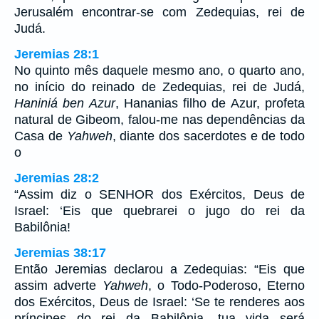
Jerusalém encontrar-se com Zedequias, rei de
Judá.
Jeremias 28:1
No quinto mês daquele mesmo ano, o quarto ano,
no início do reinado de Zedequias, rei de Judá,
Haniniá ben Azur
, Hananias filho de Azur, profeta
natural de Gibeom, falou-me nas dependências da
Casa de
Yahweh
, diante dos sacerdotes e de todo
o
Jeremias 28:2
“Assim diz o SENHOR dos Exércitos, Deus de
Israel: ‘Eis que quebrarei o jugo do rei da
Babilônia!
Jeremias 38:17
Então Jeremias declarou a Zedequias: “Eis que
assim adverte
Yahweh
, o Todo-Poderoso, Eterno
dos Exércitos, Deus de Israel: ‘Se te renderes aos
príncipes do rei da Babilônia, tua vida será