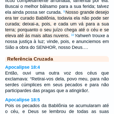
ficou completamente arruinada; lamentai por ela.
Buscai o melhor bálsamo para a sua ferida; talvez
ela ainda possa ser curada.
Nosso grande desejo
9
era ter curado Babilônia, todavia ela não pode ser
curada; deixai-a, pois, e cada um vá para a sua
terra; porquanto o seu juízo chega até o céu e se
eleva até às mais altas nuvens.
Yahweh
trouxe a
10
nossa justiça à luz; vinde, pois, e anunciemos em
Sião a obra do SENHOR, nosso Deus.…
Referência Cruzada
Apocalipse 18:4
Então, ouvi uma outra voz dos céus que
exclamava: “Retirai-vos dela, povo meu, para não
serdes cúmplices em seus pecados e para não
participardes das pragas que a atingirão!.
Apocalipse 18:5
Pois os pecados da Babilônia se acumularam até
o céu, e Deus se lembrou de todas as suas