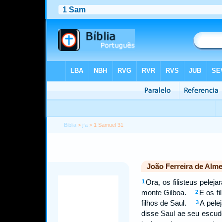
Biblia
>
jfa
> 1 Samuel 31
João Ferreira de Alme
Ora, os filisteus pelej
1
monte Gilboa.
E os f
2
filhos de Saul.
A pele
3
disse Saul ae seu escud