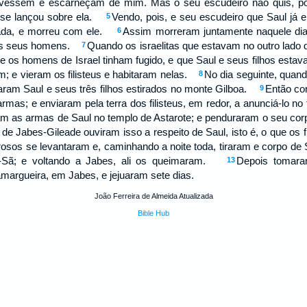
ravessem e escarneçam de mim. Mas o seu escudeiro não quis, po
 se lançou sobre ela.
Vendo, pois, e seu escudeiro que Saul já 
5
pada, e morreu com ele.
Assim morreram juntamente naquele dia S
6
 os seus homens.
Quando os israelitas que estavam no outro lado 
7
e os homens de Israel tinham fugido, e que Saul e seus filhos est
m; e vieram os filisteus e habitaram nelas.
No dia seguinte, quand
8
aram Saul e seus três filhos estirados no monte Gilboa.
Então co
9
mas; e enviaram pela terra dos filisteus, em redor, a anunciá-lo no
m as armas de Saul no templo de Astarote; e penduraram o seu co
 Jabes-Gileade ouviram isso a respeito de Saul, isto é, o que os fi
osos se levantaram e, caminhando a noite toda, tiraram e corpo de 
e-Sã; e voltando a Jabes, ali os queimaram.
Depois tomara
13
amargueira, em Jabes, e jejuaram sete dias.
João Ferreira de Almeida Atualizada
Bible Hub