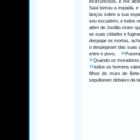
incircuncisos, e me at
Saul tomou a espada, e
lançou sobre a sua es
seu escudeiro, e todos
além de Jordão viram qu
as suas cidades e fugira
despojar os mortos, ach
o despejaram das suas ar
entre e povo,
Pusera
10
Quando os moradores de
11
todos os homens valor
12
filhos do muro de Bet
sepultaram debaixo da t