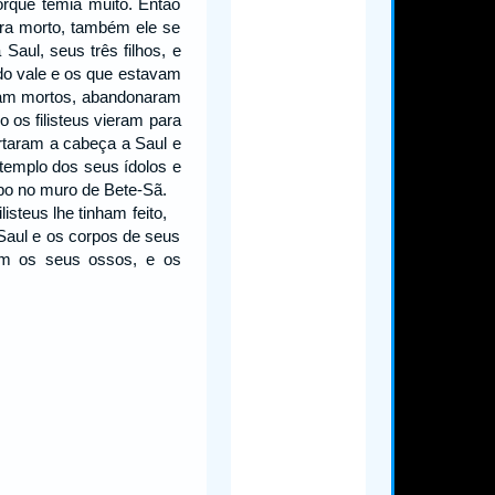
rque temia muito. Então
era morto, também ele se
aul, seus três filhos, e
do vale e os que estavam
avam mortos, abandonaram
o os filisteus vieram para
rtaram a cabeça a Saul e
 templo dos seus ídolos e
rpo no muro de Bete-Sã.
listeus lhe tinham feito,
Saul e os corpos de seus
m os seus ossos, e os