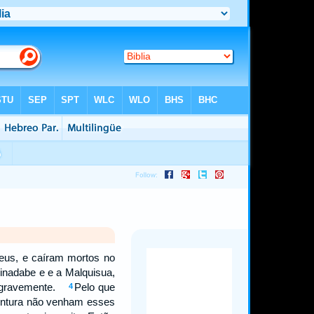
steus, e caíram mortos no
binadabe e e a Malquisua,
ram gravemente.
Pelo que
4
ventura não venham esses