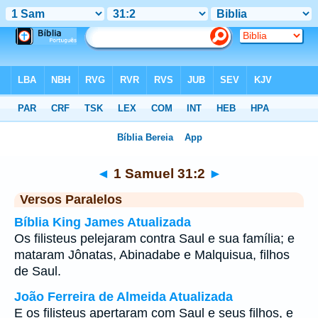
Bíblia
>
1 Samuel
>
Capítulo 31
> Verso 2
◄
1 Samuel 31:2
►
Versos Paralelos
Bíblia King James Atualizada
Os filisteus pelejaram contra Saul e sua família; e
mataram Jônatas, Abinadabe e Malquisua, filhos
de Saul.
João Ferreira de Almeida Atualizada
E os filisteus apertaram com Saul e seus filhos, e