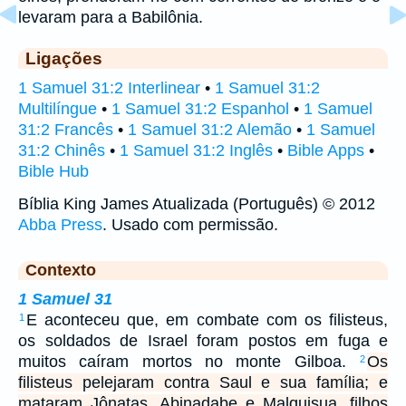
levaram para a Babilônia.
Ligações
1 Samuel 31:2 Interlinear
•
1 Samuel 31:2
Multilíngue
•
1 Samuel 31:2 Espanhol
•
1 Samuel
31:2 Francês
•
1 Samuel 31:2 Alemão
•
1 Samuel
31:2 Chinês
•
1 Samuel 31:2 Inglês
•
Bible Apps
•
Bible Hub
Bíblia King James Atualizada (Português) © 2012
Abba Press
. Usado com permissão.
Contexto
1 Samuel 31
E aconteceu que, em combate com os filisteus,
1
os soldados de Israel foram postos em fuga e
muitos caíram mortos no monte Gilboa.
Os
2
filisteus pelejaram contra Saul e sua família; e
mataram Jônatas, Abinadabe e Malquisua, filhos