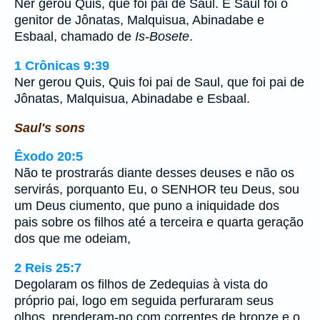
Ner gerou Quis, que foi pai de Saul. E Saul foi o
genitor de Jônatas, Malquisua, Abinadabe e
Esbaal, chamado de
Is-Bosete
.
1 Crônicas 9:39
Ner gerou Quis, Quis foi pai de Saul, que foi pai de
Jônatas, Malquisua, Abinadabe e Esbaal.
Saul's sons
Êxodo 20:5
Não te prostrarás diante desses deuses e não os
servirás, porquanto Eu, o SENHOR teu Deus, sou
um Deus ciumento, que puno a iniquidade dos
pais sobre os filhos até a terceira e quarta geração
dos que me odeiam,
2 Reis 25:7
Degolaram os filhos de Zedequias à vista do
próprio pai, logo em seguida perfuraram seus
olhos, prenderam-no com correntes de bronze e o