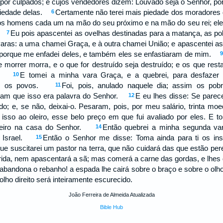
or culpados; e cujos vendedores dizem: Louvado seja o Senhor, por
piedade delas.
Certamente não terei mais piedade dos moradores d
6
os homens cada um na mão do seu próximo e na mão do seu rei; eles 
s.
Eu pois apascentei as ovelhas destinadas para a matança, as po
7
aras: a uma chamei Graça, e à outra chamei União; e apascentei 
 porque me enfadei deles, e também eles se enfastiaram de mim.
e morrer morra, e o que for destruído seja destruído; e os que r
mo.
E tomei a minha vara Graça, e a quebrei, para desfazer
10
dos os povos.
Foi, pois, anulado naquele dia; assim os po
11
ram que isso era palavra do Senhor.
E eu lhes disse: Se pare
12
o; e, se não, deixai-o. Pesaram, pois, por meu salário, trinta 
 isso ao oleiro, esse belo preço em que fui avaliado por eles. E t
 oleiro na casa do Senhor.
Então quebrei a minha segunda va
14
 e Israel.
Então o Senhor me disse: Toma ainda para ti os in
15
que suscitarei um pastor na terra, que não cuidará das que estão pe
ferida, nem apascentará a sã; mas comerá a carne das gordas, e lh
e abandona o rebanho! a espada lhe cairá sobre o braço e sobre o olho
 olho direito será inteiramente escurecido.
João Ferreira de Almeida Atualizada
Bible Hub