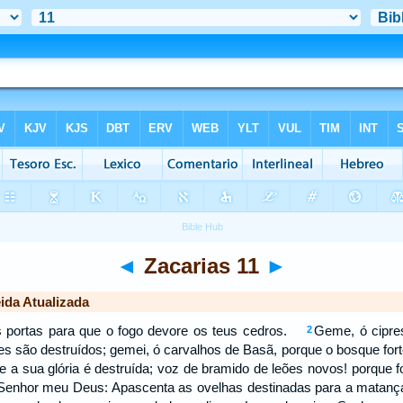
◄
Zacarias 11
►
ida Atualizada
as portas para que o fogo devore os teus cedros.
Geme, ó cipres
2
es são destruídos; gemei, ó carvalhos de Basã, porque o bosque fo
e a sua glória é destruída; voz de bramido de leões novos! porque f
 Senhor meu Deus: Apascenta as ovelhas destinadas para a mata