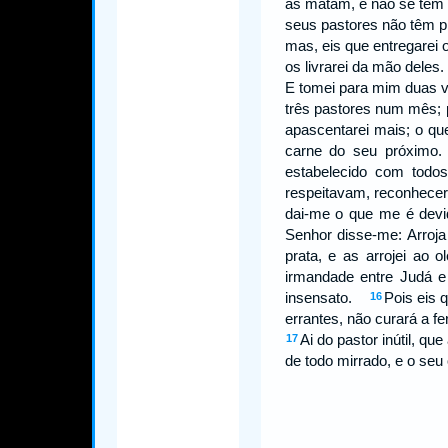
as matam, e não se têm p
seus pastores não têm 
mas, eis que entregarei 
os livrarei da mão dele
E tomei para mim duas v
três pastores num mês;
apascentarei mais; o qu
carne do seu próxi
estabelecido com to
respeitavam, reconhece
dai-me o que me é devid
Senhor disse-me: Arroja
prata, e as arrojei ao
irmandade entre Judá
insensato.
Pois eis 
16
errantes, não curará a 
Ai do pastor inútil, qu
17
de todo mirrado, e o seu