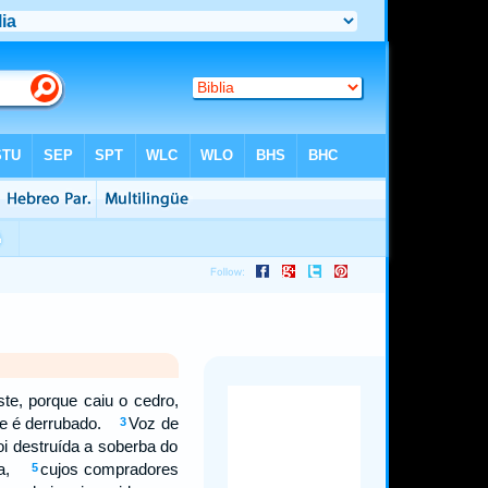
te, porque caiu o cedro,
rte é derrubado.
Voz de
3
oi destruída a soberba do
nça,
cujos compradores
5