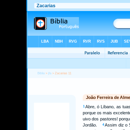
Biblia
>
jfa
> Zacarias 11
João Ferreira de Alme
Abre, ó Líbano, as tu
1
porque os mais excelent
uivo dos pastores! porqu
Jordão.
Assim diz o
4