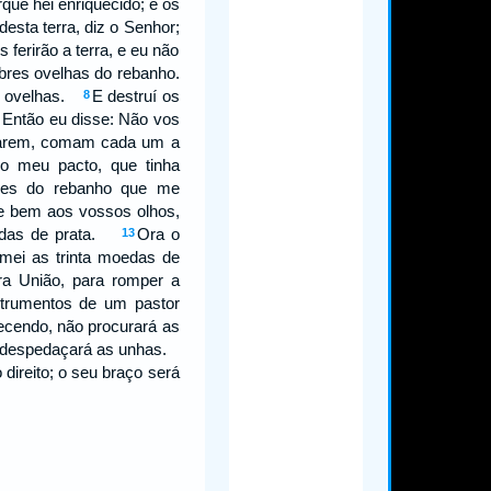
que hei enriquecido; e os
esta terra, diz o Senhor;
ferirão a terra, e eu não
bres ovelhas do rebanho.
as ovelhas.
E destruí os
8
Então eu disse: Não vos
9
estarem, comam cada um a
 o meu pacto, que tinha
bres do rebanho que me
ce bem aos vossos olhos,
moedas de prata.
Ora o
13
omei as trinta moedas de
ra União, para romper a
strumentos de um pastor
recendo, não procurará as
es despedaçará as unhas.
 direito; o seu braço será