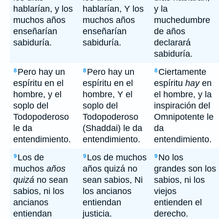
hablarían, y los
hablarían, Y los
y la
muchos años
muchos años
muchedumbre
enseñarían
enseñarían
de años
sabiduría.
sabiduría.
declarará
sabiduría.
Pero hay un
Pero hay un
Ciertamente
8
8
8
espíritu en el
espíritu en el
espíritu
hay
en
hombre, y el
hombre, Y el
el hombre, y la
soplo del
soplo del
inspiración del
Todopoderoso
Todopoderoso
Omnipotente le
le da
(Shaddai) le da
da
entendimiento.
entendimiento.
entendimiento.
Los de
Los de muchos
No los
9
9
9
muchos
años
años quizá no
grandes son los
quizá
no sean
sean sabios, Ni
sabios, ni los
sabios, ni los
los ancianos
viejos
ancianos
entiendan
entienden el
entiendan
justicia.
derecho.