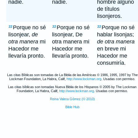
nadie.
nadie.
hombre alguno
de títulos
lisonjeros.
Porque no sé
Porque no sé
Porque no sé
22
22
22
lisonjear,
de
lisonjear, De
hablar lisonjas;
otra manera
mi
otra manera mi
de otra manera
Hacedor me
Hacedor me
en breve mi
llevaría pronto.
llevaría pronto.
Hacedor me
consumiría.
Las citas Bíblicas son tomadas de La Biblia de las Américas © 1986, 1995, 1997 by The
Lockman Foundation, La Habra, Calif,
http://www.lockman.org
. Usadas con permiso.
Las citas bíblicas son tomadas Nueva Biblia de los Hispanos © 2005 by The Lockman
Foundation, La Habra, Calif,
http://www.lockman.org
. Usadas con permiso.
Reina Valera Gómez (© 2010)
Bible Hub