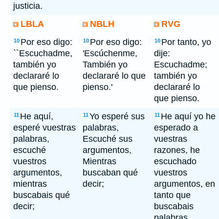
justicia.
LBLA
NBLH
RVG
Por eso digo:
Por eso digo:
Por tanto, yo
10
10
10
``Escuchadme,
'Escúchenme,
dije:
también yo
También yo
Escuchadme;
declararé lo
declararé lo que
también yo
que pienso.
pienso.'
declararé lo
que pienso.
He aquí,
Yo esperé sus
He aquí yo he
11
11
11
esperé vuestras
palabras,
esperado a
palabras,
Escuché sus
vuestras
escuché
argumentos,
razones, he
vuestros
Mientras
escuchado
argumentos,
buscaban qué
vuestros
mientras
decir;
argumentos, en
buscabais qué
tanto que
decir;
buscabais
palabras.