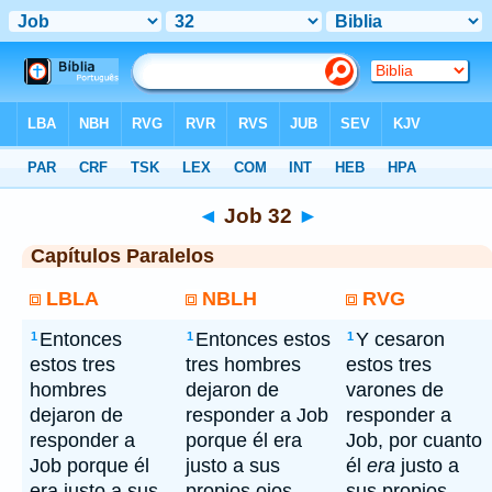
Bíblia
> Job 32
◄
Job 32
►
Capítulos Paralelos
LBLA
NBLH
RVG
Entonces
Entonces estos
Y cesaron
1
1
1
estos tres
tres hombres
estos tres
hombres
dejaron de
varones de
dejaron de
responder a Job
responder a
responder a
porque él era
Job, por cuanto
Job porque él
justo a sus
él
era
justo a
era justo a sus
propios ojos.
sus propios