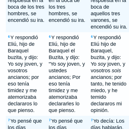
respuesta en la
en la boca de
respuesta en la
boca de los tres
los tres
boca de
hombres, se
hombres, se
aquellos tres
encendió su ira.
encendió su ira.
varones, se
encendió su ira.
Y respondió
Y respondió
Y respondió
6
6
6
Eliú, hijo de
Eliú, hijo de
Eliú hijo de
Baraquel
Baraquel el
Baraquel,
buzita, y dijo:
Buzita, y dijo:
buzita, y dijo:
Yo soy joven, y
"Yo soy joven, y
Yo
soy
joven, y
vosotros
ustedes
vosotros
sois
ancianos; por
ancianos; Por
ancianos; por
eso tenía
eso tenía
tanto, he tenido
timidez y me
timidez y me
miedo, y he
atemorizaba
atemorizaba
temido
declararos lo
declararles lo
declararos mi
que pienso.
que pienso.
opinión.
Yo pensé que
Yo pensé que
Yo decía: Los
7
7
7
los días
los días
días hablarán,