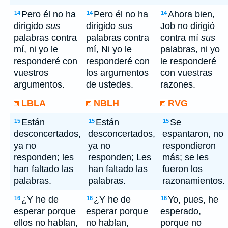
Pero él no ha
Pero él no ha
Ahora bien,
14
14
14
dirigido
sus
dirigido sus
Job no dirigió
palabras contra
palabras contra
contra mí
sus
mí, ni yo le
mí, Ni yo le
palabras, ni yo
responderé con
responderé con
le responderé
vuestros
los argumentos
con vuestras
argumentos.
de ustedes.
razones.
LBLA
NBLH
RVG
Están
Están
Se
15
15
15
desconcertados,
desconcertados,
espantaron, no
ya no
ya no
respondieron
responden; les
responden; Les
más; se les
han faltado las
han faltado las
fueron los
palabras.
palabras.
razonamientos.
¿Y he de
¿Y he de
Yo, pues, he
16
16
16
esperar porque
esperar porque
esperado,
ellos no hablan,
no hablan,
porque no