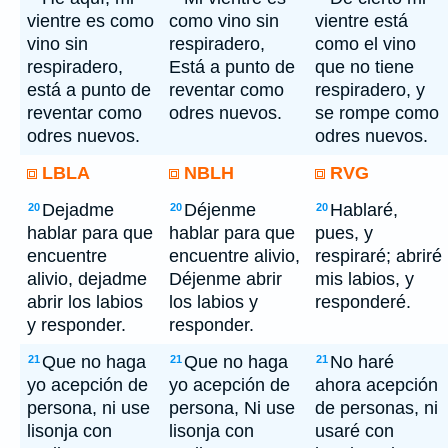
vientre es como
como vino sin
vientre está
vino sin
respiradero,
como el vino
respiradero,
Está a punto de
que no tiene
está a punto de
reventar como
respiradero, y
reventar como
odres nuevos.
se rompe como
odres nuevos.
odres nuevos.
LBLA
NBLH
RVG
Dejadme
Déjenme
Hablaré,
20
20
20
hablar para que
hablar para que
pues, y
encuentre
encuentre alivio,
respiraré; abriré
alivio, dejadme
Déjenme abrir
mis labios, y
abrir los labios
los labios y
responderé.
y responder.
responder.
Que no haga
Que no haga
No haré
21
21
21
yo acepción de
yo acepción de
ahora acepción
persona, ni use
persona, Ni use
de personas, ni
lisonja con
lisonja con
usaré con