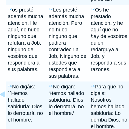
os presté
Les presté
Os he
12
12
12
además mucha
además mucha
prestado
atención. He
atención. Pero
atención, y he
aquí, no hubo
no hubo
aquí que no
ninguno que
ninguno que
hay
de vosotros
refutara a Job,
pudiera
quien
ninguno de
contradecir a
redarguya a
vosotros que
Job, Ninguno de
Job, y
respondiera a
ustedes que
responda a sus
sus palabras.
respondiera a
razones.
sus palabras.
No digáis:
No digan:
Para que no
13
13
13
``Hemos
'Hemos hallado
digáis:
hallado
sabiduría; Dios
Nosotros
sabiduría; Dios
lo derrotará, no
hemos hallado
lo derrotará, no
el hombre.'
sabiduría: Lo
el hombre.
derriba Dios, no
el hombre.