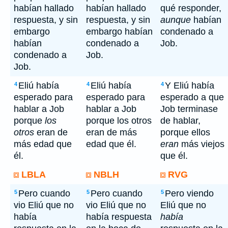
habían hallado
habían hallado
qué responder,
respuesta, y sin
respuesta, y sin
aunque
habían
embargo
embargo habían
condenado a
habían
condenado a
Job.
condenado a
Job.
Job.
Eliú había
Eliú había
Y Eliú había
4
4
4
esperado para
esperado para
esperado a que
hablar a Job
hablar a Job
Job terminase
porque
los
porque los otros
de hablar,
otros
eran de
eran de más
porque ellos
más edad que
edad que él.
eran
más viejos
él.
que él.
LBLA
NBLH
RVG
Pero cuando
Pero cuando
Pero viendo
5
5
5
vio Eliú que no
vio Eliú que no
Eliú que no
había
había respuesta
había