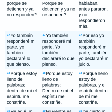
porque se
Porque se
hablaban,
detienen
y
ya
detienen y ya no
antes pararon,
no responden?
responden?
y
no
respondieron
más.
Yo también
Yo también
Por eso yo
17
17
17
responderé mi
responderé mi
también
parte, yo
parte, Yo
responderé mi
también
también
parte, también
declararé lo
declararé lo que
yo declararé mi
que pienso.
pienso.
juicio.
Porque estoy
Porque estoy
Porque lleno
18
18
18
lleno de
lleno de
estoy de
palabras;
palabras;
palabras, y el
dentro de mí el
Dentro de mí el
espíritu dentro
espíritu me
espíritu me
de mí me
constriñe.
constriñe.
constriñe.
He aquí, mi
Mi vientre es
De cierto mi
19
19
19