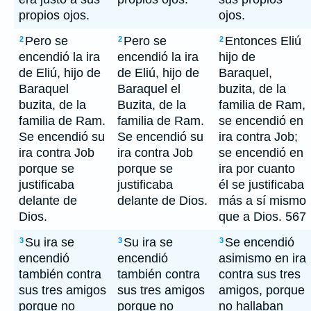
propios ojos.
ojos.
Pero se
Pero se
Entonces Eliú
2
2
2
encendió la ira
encendió la ira
hijo de
de Eliú, hijo de
de Eliú, hijo de
Baraquel,
Baraquel
Baraquel el
buzita, de la
buzita, de la
Buzita, de la
familia de Ram,
familia de Ram.
familia de Ram.
se encendió en
Se encendió su
Se encendió su
ira contra Job;
ira contra Job
ira contra Job
se encendió en
porque se
porque se
ira por cuanto
justificaba
justificaba
él se justificaba
delante de
delante de Dios.
más a sí mismo
Dios.
que a Dios. 567
Su ira se
Su ira se
Se encendió
3
3
3
encendió
encendió
asimismo en ira
también contra
también contra
contra sus tres
sus tres amigos
sus tres amigos
amigos, porque
porque no
porque no
no hallaban