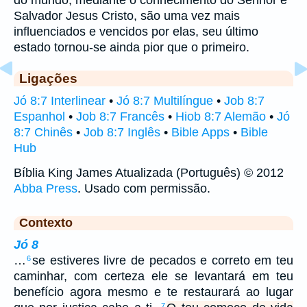
Salvador Jesus Cristo, são uma vez mais
influenciados e vencidos por elas, seu último
estado tornou-se ainda pior que o primeiro.
Ligações
Jó 8:7 Interlinear
•
Jó 8:7 Multilíngue
•
Job 8:7
Espanhol
•
Job 8:7 Francês
•
Hiob 8:7 Alemão
•
Jó
8:7 Chinês
•
Job 8:7 Inglês
•
Bible Apps
•
Bible
Hub
Bíblia King James Atualizada (Português) © 2012
Abba Press
. Usado com permissão.
Contexto
Jó 8
…
se estiveres livre de pecados e correto em teu
6
caminhar, com certeza ele se levantará em teu
benefício agora mesmo e te restaurará ao lugar
7