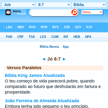
Bíblia
>
Jó
>
Capítulo 8
> Verso 7
◄
Jó 8:7
►
Versos Paralelos
Bíblia King James Atualizada
O teu começo de vida parecerá pobre, quando
comparado ao futuro que desfrutarás em fartura e
prosperidade.
João Ferreira de Almeida Atualizada
Embora tenha sido pequeno o teu princípio,