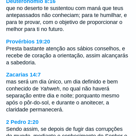
Deuteronômio 8:16
que no deserto te sustentou com maná que teus
antepassados não conheciam; para te humilhar, e
para te provar, com o objetivo de proporcionar o
melhor para ti no futuro.
Provérbios 19:20
Presta bastante atenção aos sábios conselhos, e
recebe de coração a orientação, assim alcançarás
a sabedoria.
Zacarias 14:7
mas será um dia único, um dia definido e bem
conhecido de
Yahweh
, no qual não haverá
separação entre dia e noite; porquanto mesmo
após o pôr-do-sol, e durante o anoitecer, a
claridade permanecerá.
2 Pedro 2:20
Sendo assim, se depois de fugir das corrupções
do mundo, mediante o conhecimento do Senhor e